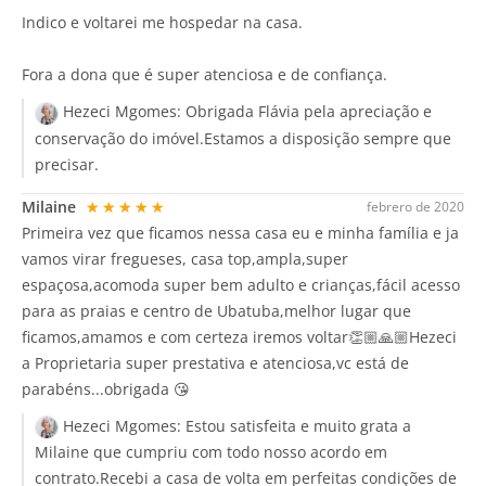
Indico e voltarei me hospedar na casa.
Fora a dona que é super atenciosa e de confiança.
Hezeci Mgomes:
Obrigada Flávia pela apreciação e
conservação do imóvel.Estamos a disposição sempre que
precisar.
Milaine
★★★★★
febrero de 2020
Primeira vez que ficamos nessa casa eu e minha família e ja
vamos virar fregueses, casa top,ampla,super
espaçosa,acomoda super bem adulto e crianças,fácil acesso
para as praias e centro de Ubatuba,melhor lugar que
ficamos,amamos e com certeza iremos voltar👏🏼🙏🏼Hezeci
a Proprietaria super prestativa e atenciosa,vc está de
parabéns...obrigada 😘
Hezeci Mgomes:
Estou satisfeita e muito grata a
Milaine que cumpriu com todo nosso acordo em
contrato.Recebi a casa de volta em perfeitas condições de