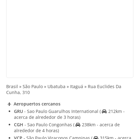
Brasil » São Paulo » Ubatuba » Itaguá » Rua Euclides Da
Cunha, 310
Aeropuertos cercanos
GRU
- Sao Paulo Guarulhos International
(
212km -
acerca de alrededor de 3 horas)
CGH
- Sao Paulo Congonhas
(
238km - acerca de
alrededor de 4 horas)
VCP
- São Paulo Viracopos Campinas
(
315km - acerca