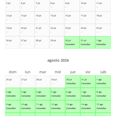
5 jul
6 jul
7 jul
8 jul
9 jul
10 jul
11 jul
--
--
--
--
--
--
--
12 jul
13 jul
14 jul
15 jul
16 jul
17 jul
18 jul
--
--
--
--
--
--
--
19 jul
20 jul
21 jul
22 jul
23 jul
24 jul
25 jul
--
--
--
--
--
--
--
26 jul
27 jul
28 jul
29 jul
30 jul
31 jul
1 ago
--
--
--
--
Consultar
Consultar
Consultar
agosto 2026
dom
lun
mar
mié
jue
vie
sáb
26 jul
27 jul
28 jul
29 jul
30 jul
31 jul
1 ago
--
--
--
--
Consultar
Consultar
Consultar
2 ago
3 ago
4 ago
5 ago
6 ago
7 ago
8 ago
Consultar
Consultar
Consultar
Consultar
Consultar
Consultar
Consultar
9 ago
10 ago
11 ago
12 ago
13 ago
14 ago
15 ago
Consultar
Consultar
Consultar
Consultar
Consultar
Consultar
Consultar