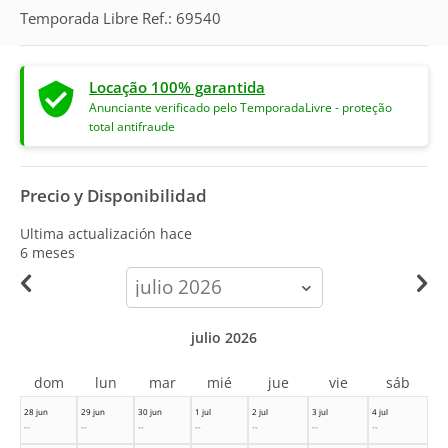
Temporada Libre Ref.: 69540
Locação 100% garantida
Anunciante verificado pelo TemporadaLivre - proteção
total antifraude
Precio y Disponibilidad
Ultima actualización hace
6 meses
calendar-
month
julio 2026
dom
lun
mar
mié
jue
vie
sáb
28 jun
29 jun
30 jun
1 jul
2 jul
3 jul
4 jul
--
--
--
--
--
--
--