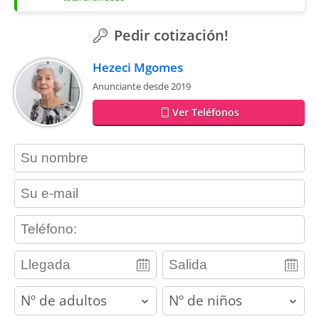
Pedir cotización!
Hezeci Mgomes
Anunciante desde 2019
Ver Teléfonos
contact_name
contact_email
contact_phone
adults
children