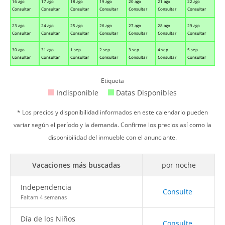
16 ago
17 ago
18 ago
19 ago
20 ago
21 ago
22 ago
Consultar
Consultar
Consultar
Consultar
Consultar
Consultar
Consultar
23 ago
24 ago
25 ago
26 ago
27 ago
28 ago
29 ago
Consultar
Consultar
Consultar
Consultar
Consultar
Consultar
Consultar
30 ago
31 ago
1 sep
2 sep
3 sep
4 sep
5 sep
Consultar
Consultar
Consultar
Consultar
Consultar
Consultar
Consultar
Etiqueta
Indisponible
Datas Disponibles
* Los precios y disponibilidad informados en este calendario pueden
variar según el período y la demanda. Confirme los precios así como la
disponibilidad del inmueble con el anunciante.
Vacaciones más buscadas
por noche
Independencia
Consulte
Faltam 4 semanas
Día de los Niños
Consulte