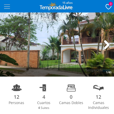
15 años
0
Next
1/40
12
4
0
12
Personas
Cuartos
Camas Dobles
Camas
Individuales
4
Suites