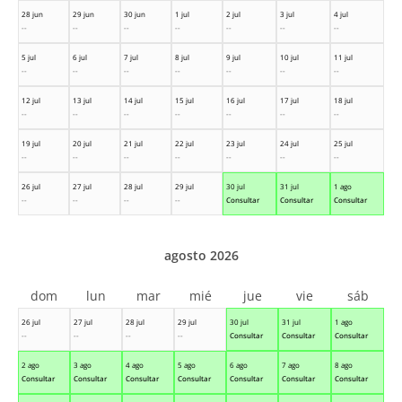
28 jun
29 jun
30 jun
1 jul
2 jul
3 jul
4 jul
--
--
--
--
--
--
--
5 jul
6 jul
7 jul
8 jul
9 jul
10 jul
11 jul
--
--
--
--
--
--
--
12 jul
13 jul
14 jul
15 jul
16 jul
17 jul
18 jul
--
--
--
--
--
--
--
19 jul
20 jul
21 jul
22 jul
23 jul
24 jul
25 jul
--
--
--
--
--
--
--
26 jul
27 jul
28 jul
29 jul
30 jul
31 jul
1 ago
--
--
--
--
Consultar
Consultar
Consultar
agosto 2026
dom
lun
mar
mié
jue
vie
sáb
26 jul
27 jul
28 jul
29 jul
30 jul
31 jul
1 ago
--
--
--
--
Consultar
Consultar
Consultar
2 ago
3 ago
4 ago
5 ago
6 ago
7 ago
8 ago
Consultar
Consultar
Consultar
Consultar
Consultar
Consultar
Consultar