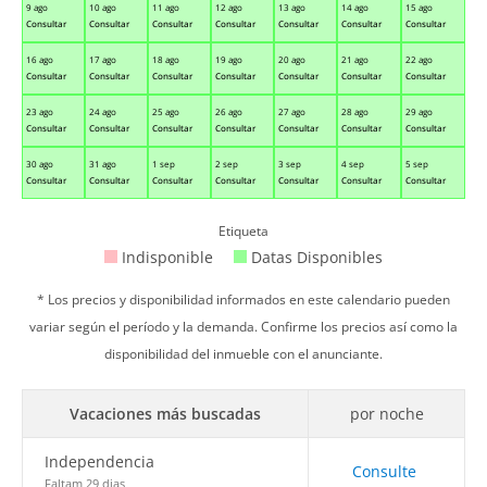
9 ago
10 ago
11 ago
12 ago
13 ago
14 ago
15 ago
Consultar
Consultar
Consultar
Consultar
Consultar
Consultar
Consultar
16 ago
17 ago
18 ago
19 ago
20 ago
21 ago
22 ago
Consultar
Consultar
Consultar
Consultar
Consultar
Consultar
Consultar
23 ago
24 ago
25 ago
26 ago
27 ago
28 ago
29 ago
Consultar
Consultar
Consultar
Consultar
Consultar
Consultar
Consultar
30 ago
31 ago
1 sep
2 sep
3 sep
4 sep
5 sep
Consultar
Consultar
Consultar
Consultar
Consultar
Consultar
Consultar
Etiqueta
Indisponible
Datas Disponibles
* Los precios y disponibilidad informados en este calendario pueden
variar según el período y la demanda. Confirme los precios así como la
disponibilidad del inmueble con el anunciante.
Vacaciones más buscadas
por noche
Independencia
Consulte
Faltam 29 dias