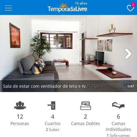
15 años
0
Next
Sala de estar com ventilador de teto e tv.
1/47
12
4
2
6
Personas
Cuartos
Camas Dobles
Camas
Individuales
2
Suites
1
Sofa-camas