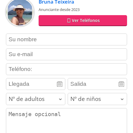
Bruna Teixeira
Anunciante desde 2023
Ver Teléfonos
contact_name
contact_email
contact_phone
adults
children
contact_message