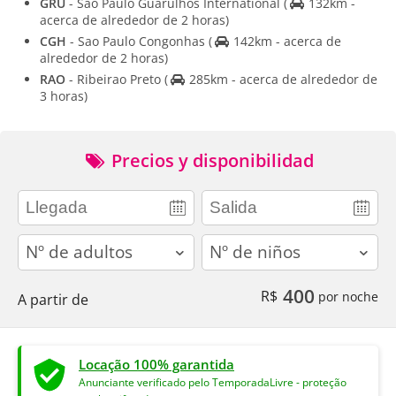
GRU
- Sao Paulo Guarulhos International
(
132km -
acerca de alrededor de 2 horas)
CGH
- Sao Paulo Congonhas
(
142km - acerca de
alrededor de 2 horas)
RAO
- Ribeirao Preto
(
285km - acerca de alrededor de
3 horas)
Precios y disponibilidad
adults
children
400
R$
por noche
A partir de
Locação 100% garantida
Anunciante verificado pelo TemporadaLivre - proteção