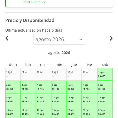
total antifraude
Precio y Disponibilidad
Ultima actualización hace
6 días
calendar-
month
agosto 2026
dom
lun
mar
mié
jue
vie
sáb
26 jul
27 jul
28 jul
29 jul
30 jul
31 jul
1 ago
--
--
--
--
--
--
R$
485
2 ago
3 ago
4 ago
5 ago
6 ago
7 ago
8 ago
R$
485
R$
485
R$
485
R$
485
R$
485
R$
485
R$
485
9 ago
10 ago
11 ago
12 ago
13 ago
14 ago
15 ago
R$
485
R$
485
R$
485
R$
485
R$
485
R$
485
R$
485
16 ago
17 ago
18 ago
19 ago
20 ago
21 ago
22 ago
R$
485
R$
485
R$
485
R$
485
R$
485
R$
485
R$
485