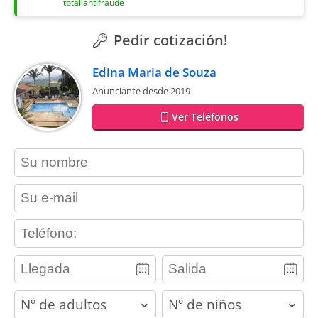
total antifraude
Pedir cotización!
Edina Maria de Souza
Anunciante desde 2019
Ver Teléfonos
contact_name
contact_email
contact_phone
adults
children