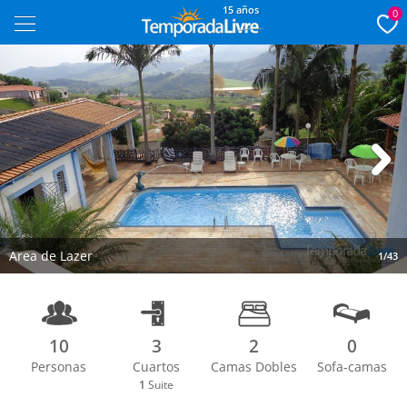
15 años
0
Next
Area de Lazer
1/43
10
3
2
0
Personas
Cuartos
Camas Dobles
Sofa-camas
1
Suite