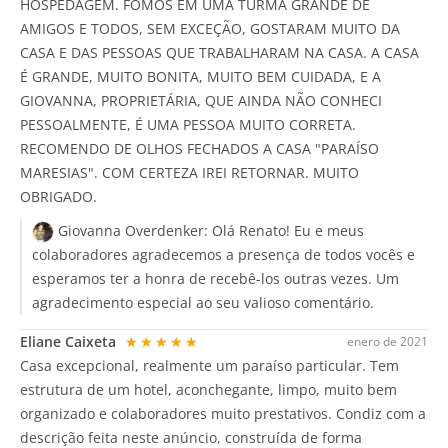
HOSPEDAGEM. FOMOS EM UMA TURMA GRANDE DE
AMIGOS E TODOS, SEM EXCEÇÃO, GOSTARAM MUITO DA
CASA E DAS PESSOAS QUE TRABALHARAM NA CASA. A CASA
É GRANDE, MUITO BONITA, MUITO BEM CUIDADA, E A
GIOVANNA, PROPRIETÁRIA, QUE AINDA NÃO CONHECI
PESSOALMENTE, É UMA PESSOA MUITO CORRETA.
RECOMENDO DE OLHOS FECHADOS A CASA "PARAÍSO
MARESIAS". COM CERTEZA IREI RETORNAR. MUITO
OBRIGADO.
Giovanna Overdenker:
Olá Renato! Eu e meus
colaboradores agradecemos a presença de todos vocês e
esperamos ter a honra de recebê-los outras vezes. Um
agradecimento especial ao seu valioso comentário.
Eliane Caixeta
★★★★★
enero de 2021
Casa excepcional, realmente um paraíso particular. Tem
estrutura de um hotel, aconchegante, limpo, muito bem
organizado e colaboradores muito prestativos. Condiz com a
descrição feita neste anúncio, construída de forma