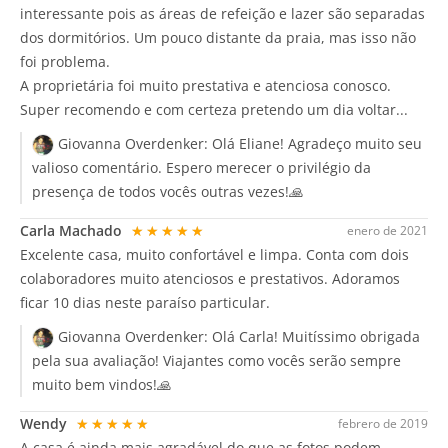
interessante pois as áreas de refeição e lazer são separadas
dos dormitórios. Um pouco distante da praia, mas isso não
foi problema.
A proprietária foi muito prestativa e atenciosa conosco.
Super recomendo e com certeza pretendo um dia voltar...
Giovanna Overdenker:
Olá Eliane! Agradeço muito seu
valioso comentário. Espero merecer o privilégio da
presença de todos vocês outras vezes!🙏
Carla Machado
★★★★★
enero de 2021
Excelente casa, muito confortável e limpa. Conta com dois
colaboradores muito atenciosos e prestativos. Adoramos
ficar 10 dias neste paraíso particular.
Giovanna Overdenker:
Olá Carla! Muitíssimo obrigada
pela sua avaliação! Viajantes como vocês serão sempre
muito bem vindos!🙏
Wendy
★★★★★
febrero de 2019
A casa é ainda mais agradável do que as fotos podem