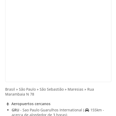
Brasil » São Paulo » São Sebastião » Maresias » Rua
Marambaia N 78
Aeropuertos cercanos
GRU
- Sao Paulo Guarulhos International
(
155km -
acerca de alrededor de 3 horas)