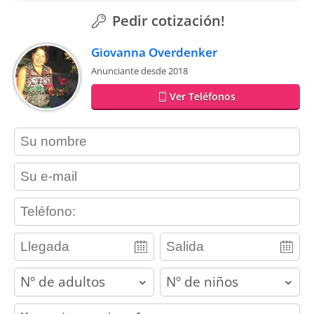
Pedir cotización!
Giovanna Overdenker
Anunciante desde 2018
Ver Teléfonos
contact_name
contact_email
contact_phone
adults
children
contact_message