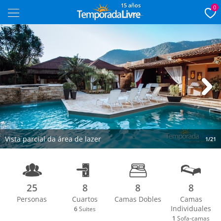
15 años
0
Next
Vista parcial da área de lazer
1/21
25
8
8
8
Personas
Cuartos
Camas Dobles
Camas
Individuales
6
Suites
1
Sofa-camas