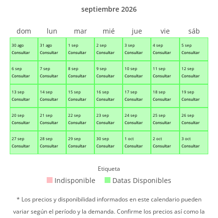
septiembre 2026
dom
lun
mar
mié
jue
vie
sáb
30 ago
31 ago
1 sep
2 sep
3 sep
4 sep
5 sep
Consultar
Consultar
Consultar
Consultar
Consultar
Consultar
Consultar
6 sep
7 sep
8 sep
9 sep
10 sep
11 sep
12 sep
Consultar
Consultar
Consultar
Consultar
Consultar
Consultar
Consultar
13 sep
14 sep
15 sep
16 sep
17 sep
18 sep
19 sep
Consultar
Consultar
Consultar
Consultar
Consultar
Consultar
Consultar
20 sep
21 sep
22 sep
23 sep
24 sep
25 sep
26 sep
Consultar
Consultar
Consultar
Consultar
Consultar
Consultar
Consultar
27 sep
28 sep
29 sep
30 sep
1 oct
2 oct
3 oct
Consultar
Consultar
Consultar
Consultar
Consultar
Consultar
Consultar
Etiqueta
Indisponible
Datas Disponibles
* Los precios y disponibilidad informados en este calendario pueden
variar según el período y la demanda. Confirme los precios así como la