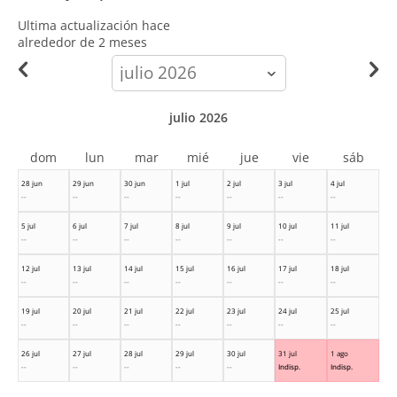
Ultima actualización hace
alrededor de 2 meses
calendar-
month
julio 2026
dom
lun
mar
mié
jue
vie
sáb
28 jun
29 jun
30 jun
1 jul
2 jul
3 jul
4 jul
--
--
--
--
--
--
--
5 jul
6 jul
7 jul
8 jul
9 jul
10 jul
11 jul
--
--
--
--
--
--
--
12 jul
13 jul
14 jul
15 jul
16 jul
17 jul
18 jul
--
--
--
--
--
--
--
19 jul
20 jul
21 jul
22 jul
23 jul
24 jul
25 jul
--
--
--
--
--
--
--
26 jul
27 jul
28 jul
29 jul
30 jul
31 jul
1 ago
--
--
--
--
--
Indisp.
Indisp.