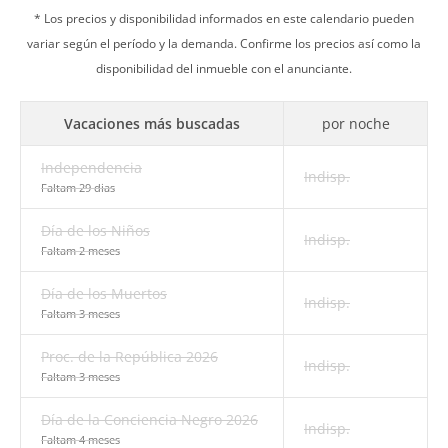
* Los precios y disponibilidad informados en este calendario pueden
variar según el período y la demanda. Confirme los precios así como la
disponibilidad del inmueble con el anunciante.
Vacaciones más buscadas
por noche
Independencia
Indisp.
Faltam 29 dias
Día de los Niños
Indisp.
Faltam 2 meses
Día de los Muertos
Indisp.
Faltam 3 meses
Proc. de la República 2026
Indisp.
Faltam 3 meses
Día de la Conciencia Negro 2026
Indisp.
Faltam 4 meses