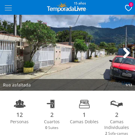
15 años
0
Next
Rua asfaltada
1/13
12
2
1
2
Personas
Cuartos
Camas Dobles
Camas
Individuales
0
Suites
2
Sofa-camas