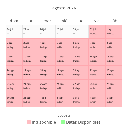
agosto 2026
dom
lun
mar
mié
jue
vie
sáb
26 jul
27 jul
28 jul
29 jul
30 jul
31 jul
1 ago
--
--
--
--
--
Indisp.
Indisp.
2 ago
3 ago
4 ago
5 ago
6 ago
7 ago
8 ago
Indisp.
Indisp.
Indisp.
Indisp.
Indisp.
Indisp.
Indisp.
9 ago
10 ago
11 ago
12 ago
13 ago
14 ago
15 ago
Indisp.
Indisp.
Indisp.
Indisp.
Indisp.
Indisp.
Indisp.
16 ago
17 ago
18 ago
19 ago
20 ago
21 ago
22 ago
Indisp.
Indisp.
Indisp.
Indisp.
Indisp.
Indisp.
Indisp.
23 ago
24 ago
25 ago
26 ago
27 ago
28 ago
29 ago
Indisp.
Indisp.
Indisp.
Indisp.
Indisp.
Indisp.
Indisp.
30 ago
31 ago
1 sep
2 sep
3 sep
4 sep
5 sep
Indisp.
Indisp.
Indisp.
Indisp.
Indisp.
Indisp.
Indisp.
Etiqueta
Indisponible
Datas Disponibles