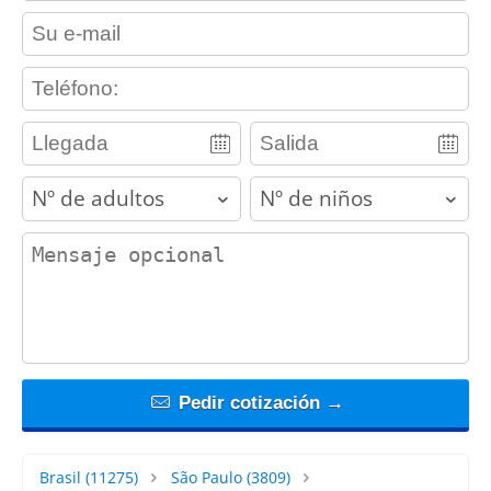
contact_email
contact_phone
adults
children
contact_message
Pedir cotización →
Brasil
(11275)
São Paulo
(3809)