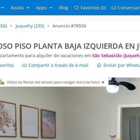
Ayuda
Apps
Blog
Favoritos (0)
Conversaci
656)
Juquehy
(235)
Anuncio #78556
SO PISO PLANTA BAJA IZQUIERDA EN 
partamento para alquiler de vacaciones em
São Sebastião (Juqueh
voritos
Compartir a través de e-mail
Enviar por What
Utiliza las flechas del teclado para navegar entre las fotos