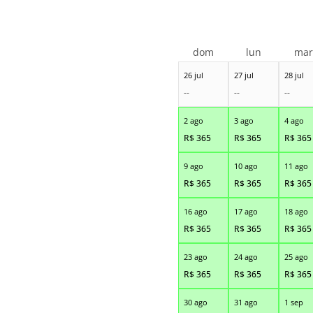
dom
lun
ma
26 jul
27 jul
28 jul
--
--
--
2 ago
3 ago
4 ago
R$
365
R$
365
R$
365
9 ago
10 ago
11 ago
R$
365
R$
365
R$
365
16 ago
17 ago
18 ago
R$
365
R$
365
R$
365
23 ago
24 ago
25 ago
R$
365
R$
365
R$
365
30 ago
31 ago
1 sep