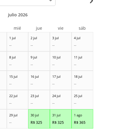
julio 2026
r
mié
jue
vie
sáb
1 jul
2 jul
3 jul
4 jul
--
--
--
--
8 jul
9 jul
10 jul
11 jul
--
--
--
--
15 jul
16 jul
17 jul
18 jul
--
--
--
--
22 jul
23 jul
24 jul
25 jul
--
--
--
--
29 jul
30 jul
31 jul
1 ago
--
R$
325
R$
325
R$
365