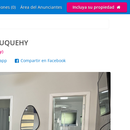
ones (0)
Área del Anunciantes
Incluya su propiedad
JUQUEHY
y)
sapp
Compartir en Facebook