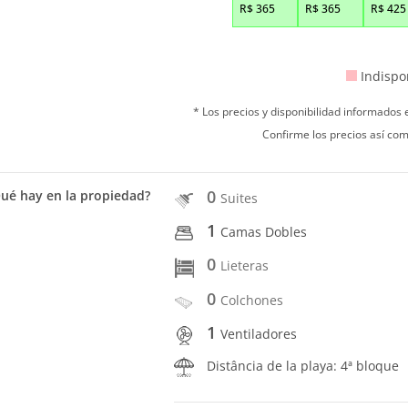
R$
365
R$
365
R$
425
Indispo
* Los precios y disponibilidad informados
Confirme los precios así com
0
ué hay en la propiedad?
Suites
1
Camas Dobles
0
Lieteras
0
Colchones
1
Ventiladores
Distância de la playa: 4ª bloque