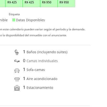
R$
425
R$
425
R$
950
R$
950
Etiqueta
nible
Datas Disponibles
 en este calendario pueden variar según el período y la demanda.
o la disponibilidad del inmueble con el anunciante.
1
Baños (incluyendo suites)
0
Camas Individuales
1
Sofa-camas
1
Aire acondicionado
1
Estacionamiento