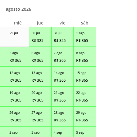
agosto 2026
r
mié
jue
vie
sáb
29 jul
30 jul
31 jul
1 ago
--
R$
325
R$
325
R$
365
5 ago
6 ago
7 ago
8 ago
R$
365
R$
365
R$
365
R$
365
12 ago
13 ago
14 ago
15 ago
R$
365
R$
365
R$
365
R$
365
19 ago
20 ago
21 ago
22 ago
R$
365
R$
365
R$
365
R$
365
26 ago
27 ago
28 ago
29 ago
R$
365
R$
365
R$
365
R$
365
2 sep
3 sep
4 sep
5 sep