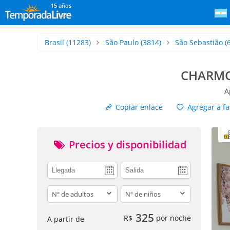
15 años
Brasil
(11283)
São Paulo
(3814)
São Sebastião
(
CHARMO
A
Copiar enlace
Agregar a fa
Precios y disponibilidad
adults
children
325
R$
por noche
A partir de