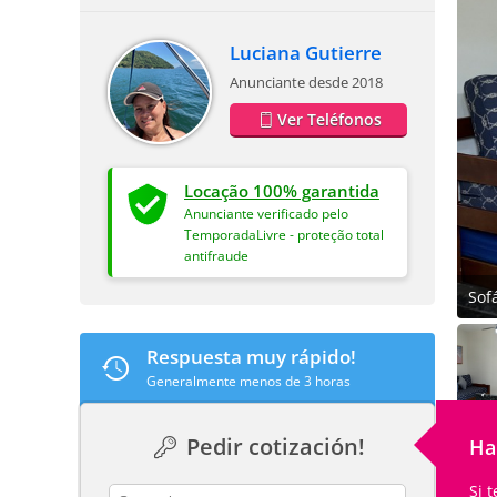
Luciana Gutierre
Anunciante desde 2018
Ver Teléfonos
Locação 100% garantida
Anunciante verificado pelo
TemporadaLivre - proteção total
antifraude
Sof
Respuesta muy rápido!
Generalmente menos de 3 horas
Pedir cotización!
Ha
Si 
contact_name