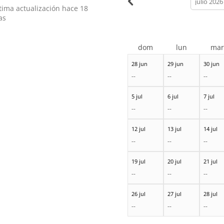
month
tima actualización hace
18
as
dom
lun
ma
28 jun
29 jun
30 jun
--
--
--
5 jul
6 jul
7 jul
--
--
--
12 jul
13 jul
14 jul
--
--
--
19 jul
20 jul
21 jul
--
--
--
26 jul
27 jul
28 jul
--
--
--