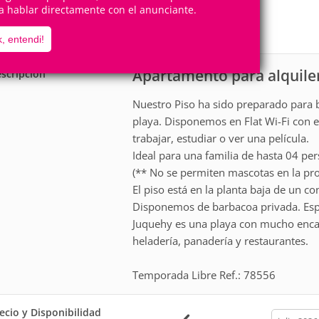
4
1
a hablar directamente con el anunciante.
Personas
Cuartos
0
Suites
, entendi!
Apartamento para alquile
scripción
Nuestro Piso ha sido preparado para b
playa. Disponemos en Flat Wi-Fi con ex
trabajar, estudiar o ver una película.
Ideal para una familia de hasta 04 pe
(** No se permiten mascotas en la pro
El piso está en la planta baja de un c
Disponemos de barbacoa privada. Esp
Juquehy es una playa con mucho enca
heladería, panadería y restaurantes.
Temporada Libre Ref.: 78556
ecio y Disponibilidad
calendar