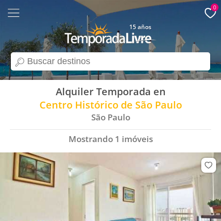
0
15 años
search
Alquiler Temporada en
Centro Histórico de São Paulo
São Paulo
Mostrando
1
imóveis