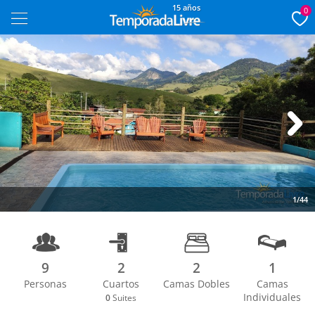
15 años
0
Next
1/44
9
2
2
1
Personas
Cuartos
Camas Dobles
Camas
Individuales
0
Suites