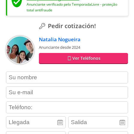
Anunciante verificado pelo TemporadaLivre - proteção
total antifraude
Pedir cotización!
Natalia Nogueira
Anunciante desde 2024
Ver Teléfonos
contact_name
contact_email
contact_phone
adults
children