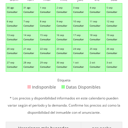
30 ago
31 ago
1 sep
2 sep
3 sep
4 sep
5 sep
Consultar
Consultar
Consultar
Consultar
Consultar
Consultar
Consultar
6 sep
7 sep
8 sep
9 sep
10 sep
11 sep
12 sep
Consultar
Consultar
Consultar
Consultar
Consultar
Consultar
Consultar
13 sep
14 sep
15 sep
16 sep
17 sep
18 sep
19 sep
Consultar
Consultar
Consultar
Consultar
Consultar
Consultar
Consultar
20 sep
21 sep
22 sep
23 sep
24 sep
25 sep
26 sep
Consultar
Consultar
Consultar
Consultar
Consultar
Consultar
Consultar
27 sep
28 sep
29 sep
30 sep
1 oct
2 oct
3 oct
Consultar
Consultar
Consultar
Consultar
Consultar
Consultar
Consultar
Etiqueta
Indisponible
Datas Disponibles
* Los precios y disponibilidad informados en este calendario pueden
variar según el período y la demanda. Confirme los precios así como la
disponibilidad del inmueble con el anunciante.