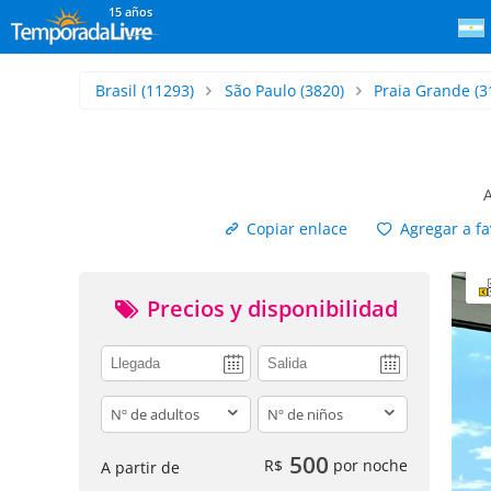
15 años
Brasil
(11293)
São Paulo
(3820)
Praia Grande
(3
A
Copiar enlace
Agregar a fa
Precios y disponibilidad
adults
children
500
R$
por noche
A partir de