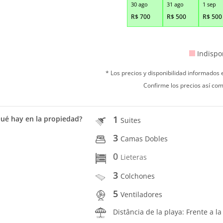
30 ago
31 ago
1 sep
R$
700
R$
500
R$
500
Indispo
* Los precios y disponibilidad informados
Confirme los precios así com
1
ué hay en la propiedad?
Suites
3
Camas Dobles
0
Lieteras
3
Colchones
5
Ventiladores
Distância de la playa: Frente a la