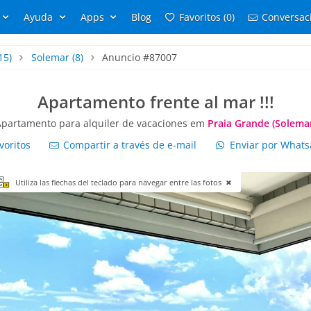
Ayuda
Apps
Blog
Favoritos (0)
Conversaci
15)
Solemar
(8)
Anuncio #87007
Apartamento frente al mar !!!
partamento para alquiler de vacaciones em
Praia Grande (Solema
voritos
Compartir a través de e-mail
Enviar por What
Utiliza las flechas del teclado para navegar entre las fotos