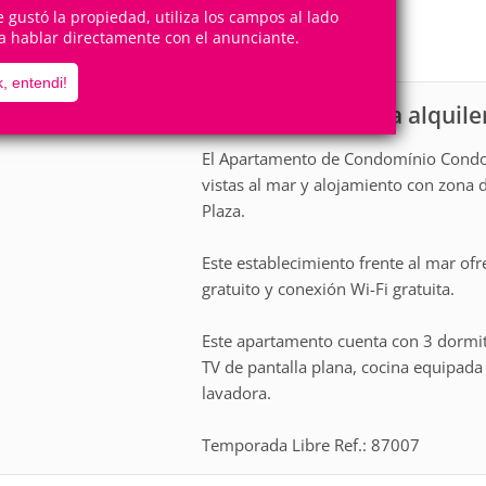
10
3
Personas
Cuartos
te gustó la propiedad, utiliza los campos al lado
a hablar directamente con el anunciante.
1
Suite
, entendi!
Apartamento para alquile
scripción
El Apartamento de Condomínio Condom
vistas al mar y alojamiento con zona 
Plaza.
Este establecimiento frente al mar of
gratuito y conexión Wi-Fi gratuita.
Este apartamento cuenta con 3 dormit
TV de pantalla plana, cocina equipad
lavadora.
Temporada Libre Ref.: 87007