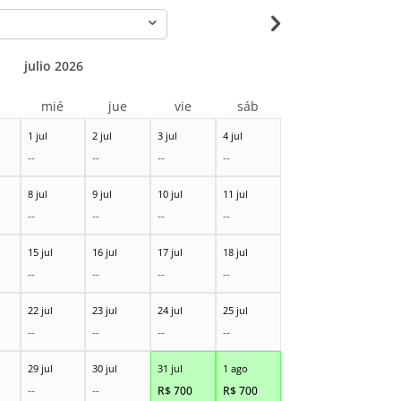
-
julio 2026
r
mié
jue
vie
sáb
1 jul
2 jul
3 jul
4 jul
--
--
--
--
8 jul
9 jul
10 jul
11 jul
--
--
--
--
15 jul
16 jul
17 jul
18 jul
--
--
--
--
22 jul
23 jul
24 jul
25 jul
--
--
--
--
29 jul
30 jul
31 jul
1 ago
--
--
R$
700
R$
700