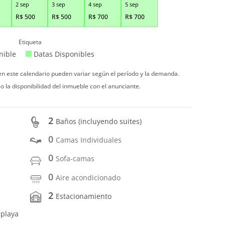
2 sep
3 sep
4 sep
5 sep
R$
500
R$
500
R$
700
R$
700
Etiqueta
nible
Datas Disponibles
 en este calendario pueden variar según el período y la demanda.
o la disponibilidad del inmueble con el anunciante.
2
Baños (incluyendo suites)
0
Camas Individuales
0
Sofa-camas
0
Aire acondicionado
2
Estacionamiento
 playa