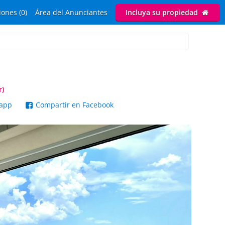
ones (0)
Área del Anunciantes
Incluya su propiedad
r)
sapp
Compartir en Facebook