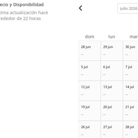
ecio y Disponibilidad
calendar
month
tima actualización hace
rededor de 22 horas
dom
lun
ma
28 jun
29 jun
30 jun
--
--
--
5 jul
6 jul
7 jul
--
--
--
12 jul
13 jul
14 jul
--
--
--
19 jul
20 jul
21 jul
--
--
--
26 jul
27 jul
28 jul
--
--
--