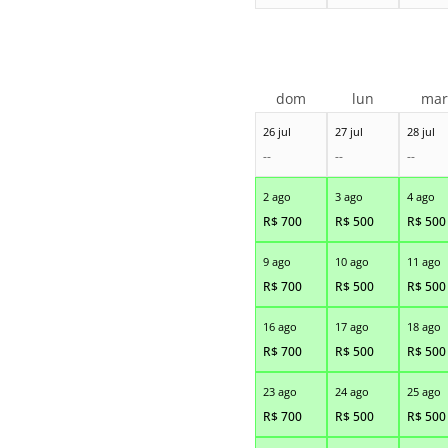
dom
lun
ma
26 jul
27 jul
28 jul
--
--
--
2 ago
3 ago
4 ago
R$
700
R$
500
R$
500
9 ago
10 ago
11 ago
R$
700
R$
500
R$
500
16 ago
17 ago
18 ago
R$
700
R$
500
R$
500
23 ago
24 ago
25 ago
R$
700
R$
500
R$
500