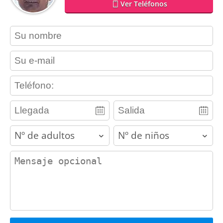
Ver Teléfonos
contact_name
contact_email
contact_phone
adults
children
contact_message