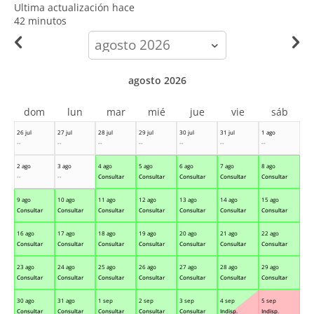
Ultima actualización hace
42 minutos
calendar-
month
agosto 2026
dom
lun
mar
mié
jue
vie
sáb
26 jul
27 jul
28 jul
29 jul
30 jul
31 jul
1 ago
--
--
--
--
--
--
--
2 ago
3 ago
4 ago
5 ago
6 ago
7 ago
8 ago
--
--
Consultar
Consultar
Consultar
Consultar
Consultar
9 ago
10 ago
11 ago
12 ago
13 ago
14 ago
15 ago
Consultar
Consultar
Consultar
Consultar
Consultar
Consultar
Consultar
16 ago
17 ago
18 ago
19 ago
20 ago
21 ago
22 ago
Consultar
Consultar
Consultar
Consultar
Consultar
Consultar
Consultar
23 ago
24 ago
25 ago
26 ago
27 ago
28 ago
29 ago
Consultar
Consultar
Consultar
Consultar
Consultar
Consultar
Consultar
30 ago
31 ago
1 sep
2 sep
3 sep
4 sep
5 sep
Consultar
Consultar
Consultar
Consultar
Consultar
Indisp.
Indisp.