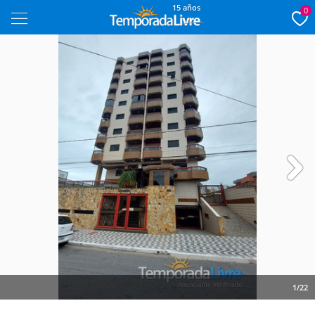
15 años
0
Next
1/22