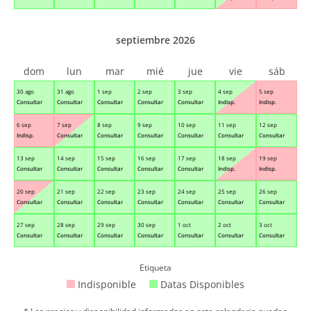
septiembre 2026
dom
lun
mar
mié
jue
vie
sáb
30 ago
31 ago
1 sep
2 sep
3 sep
4 sep
5 sep
Consultar
Consultar
Consultar
Consultar
Consultar
Indisp.
Indisp.
6 sep
7 sep
8 sep
9 sep
10 sep
11 sep
12 sep
Indisp.
Consultar
Consultar
Consultar
Consultar
Consultar
Consultar
13 sep
14 sep
15 sep
16 sep
17 sep
18 sep
19 sep
Consultar
Consultar
Consultar
Consultar
Consultar
Indisp.
Indisp.
20 sep
21 sep
22 sep
23 sep
24 sep
25 sep
26 sep
Consultar
Consultar
Consultar
Consultar
Consultar
Consultar
Consultar
27 sep
28 sep
29 sep
30 sep
1 oct
2 oct
3 oct
Consultar
Consultar
Consultar
Consultar
Consultar
Consultar
Consultar
Etiqueta
Indisponible
Datas Disponibles