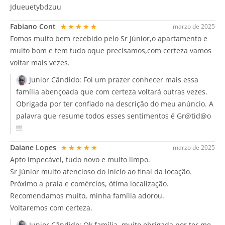
Jdueuetybdzuu
Fabiano Cont
★★★★★
marzo de 2025
Fomos muito bem recebido pelo Sr Júnior,o apartamento e
muito bom e tem tudo oque precisamos,com certeza vamos
voltar mais vezes.
Junior Cândido:
Foi um prazer conhecer mais essa
família abençoada que com certeza voltará outras vezes.
Obrigada por ter confiado na descrição do meu anúncio. A
palavra que resume todos esses sentimentos é Gr@tid@o
!!!
Daiane Lopes
★★★★★
marzo de 2025
Apto impecável, tudo novo e muito limpo.
Sr Júnior muito atencioso do início ao final da locação.
Próximo a praia e comércios, ótima localização.
Recomendamos muito, minha família adorou.
Voltaremos com certeza.
Junior Cândido:
Ok família, muito obrigada por ter me