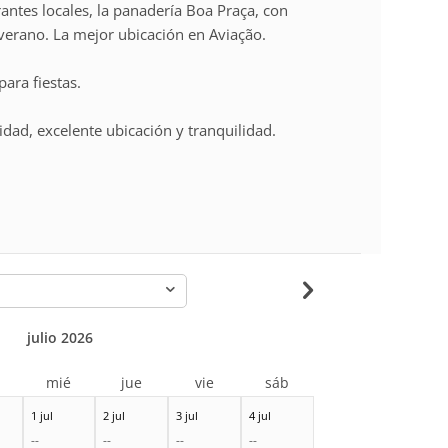
antes locales, la panadería Boa Praça, con
 verano. La mejor ubicación en Aviação.
ara fiestas.
dad, excelente ubicación y tranquilidad.
-
julio 2026
r
mié
jue
vie
sáb
1 jul
2 jul
3 jul
4 jul
--
--
--
--