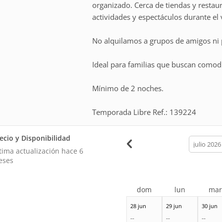
organizado. Cerca de tiendas y restaur
actividades y espectáculos durante el
No alquilamos a grupos de amigos ni p
Ideal para familias que buscan comodi
Mínimo de 2 noches.
Temporada Libre Ref.: 139224
ecio y Disponibilidad
calendar
month
tima actualización hace
6
eses
dom
lun
ma
28 jun
29 jun
30 jun
--
--
--