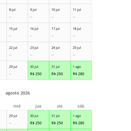
8 jul
9 jul
10 jul
11 jul
--
--
--
--
15 jul
16 jul
17 jul
18 jul
--
--
--
--
22 jul
23 jul
24 jul
25 jul
--
--
--
--
29 jul
30 jul
31 jul
1 ago
--
R$
250
R$
250
R$
280
agosto 2026
r
mié
jue
vie
sáb
29 jul
30 jul
31 jul
1 ago
--
R$
250
R$
250
R$
280