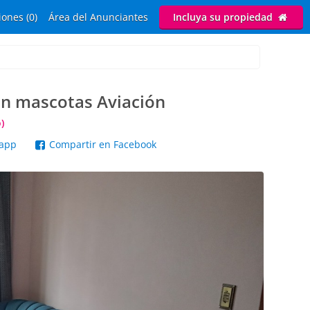
ones (0)
Área del Anunciantes
Incluya su propiedad
en mascotas Aviación
)
sapp
Compartir en Facebook