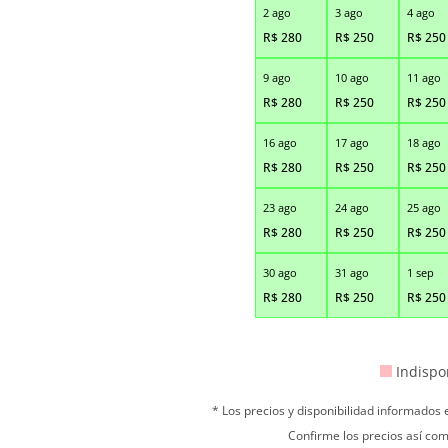
2 ago
3 ago
4 ago
R$
280
R$
250
R$
250
9 ago
10 ago
11 ago
R$
280
R$
250
R$
250
16 ago
17 ago
18 ago
R$
280
R$
250
R$
250
23 ago
24 ago
25 ago
R$
280
R$
250
R$
250
30 ago
31 ago
1 sep
R$
280
R$
250
R$
250
Indispo
* Los precios y disponibilidad informados
Confirme los precios así com