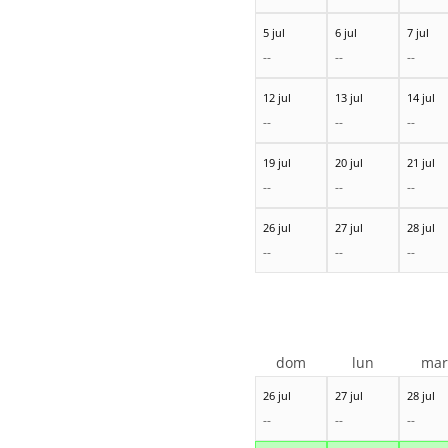
5 jul
6 jul
7 jul
--
--
--
12 jul
13 jul
14 jul
--
--
--
19 jul
20 jul
21 jul
--
--
--
26 jul
27 jul
28 jul
--
--
--
dom
lun
ma
26 jul
27 jul
28 jul
--
--
--