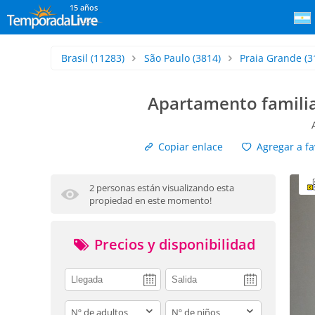
15 años
Brasil
(11283)
São Paulo
(3814)
Praia Grande
(3
Apartamento familia
Copiar enlace
Agregar a fa
2 personas están visualizando esta
propiedad en este momento!
Precios y disponibilidad
adults
children