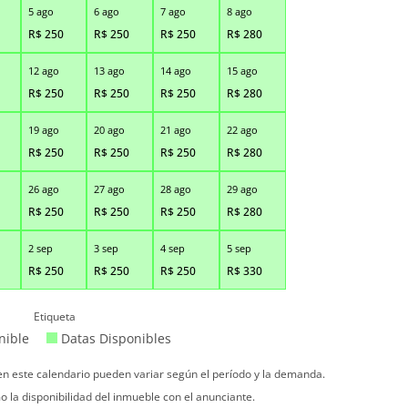
5 ago
6 ago
7 ago
8 ago
R$
250
R$
250
R$
250
R$
280
12 ago
13 ago
14 ago
15 ago
R$
250
R$
250
R$
250
R$
280
19 ago
20 ago
21 ago
22 ago
R$
250
R$
250
R$
250
R$
280
26 ago
27 ago
28 ago
29 ago
R$
250
R$
250
R$
250
R$
280
2 sep
3 sep
4 sep
5 sep
R$
250
R$
250
R$
250
R$
330
Etiqueta
nible
Datas Disponibles
 en este calendario pueden variar según el período y la demanda.
o la disponibilidad del inmueble con el anunciante.