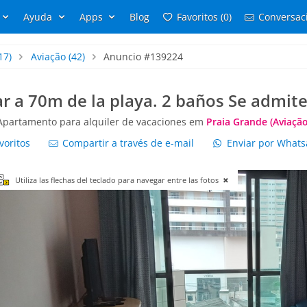
Ayuda
Apps
Blog
Favoritos (0)
Conversaci
17)
Aviação
(42)
Anuncio #139224
r a 70m de la playa. 2 baños Se admit
Apartamento para alquiler de vacaciones em
Praia Grande (Aviação
voritos
Compartir a través de e-mail
Enviar por What
Utiliza las flechas del teclado para navegar entre las fotos