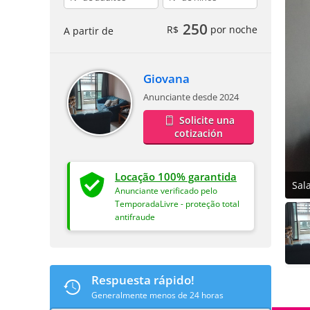
250
R$
por noche
A partir de
Giovana
Anunciante desde 2024
Solicite una
cotización
Locação 100% garantida
Sal
Anunciante verificado pelo
TemporadaLivre - proteção total
antifraude
Respuesta rápido!
Generalmente menos de 24 horas