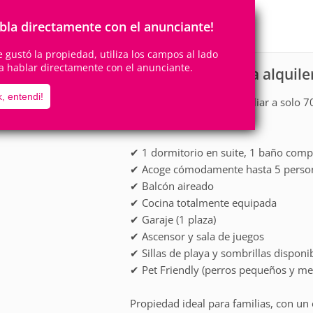
5
1
Personas
Cuartos
bla directamente con el anunciante!
1
Suite
te gustó la propiedad, utiliza los campos al lado
a hablar directamente con el anunciante.
Apartamento para alquile
scripción
, entendi!
Amplio apartamento familiar a solo 7
pie).
✔ 1 dormitorio en suite, 1 baño compa
✔ Acoge cómodamente hasta 5 persona
✔ Balcón aireado
✔ Cocina totalmente equipada
✔ Garaje (1 plaza)
✔ Ascensor y sala de juegos
✔ Sillas de playa y sombrillas disponi
✔ Pet Friendly (perros pequeños y me
Propiedad ideal para familias, con un