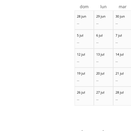
dom
lun
mar
28 jun
29 jun
30 jun
--
--
--
5 jul
6 jul
7 jul
--
--
--
12 jul
13 jul
14 jul
--
--
--
19 jul
20 jul
21 jul
--
--
--
26 jul
27 jul
28 jul
--
--
--