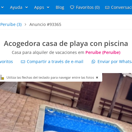
Ayuda
Apps
Blog
Favoritos (0)
Conversaci
Peruíbe
(3)
Anuncio #93365
Acogedora casa de playa con piscina
Casa para alquiler de vacaciones em
Peruíbe (Peruíbe)
voritos
Compartir a través de e-mail
Enviar por What
Utiliza las flechas del teclado para navegar entre las fotos