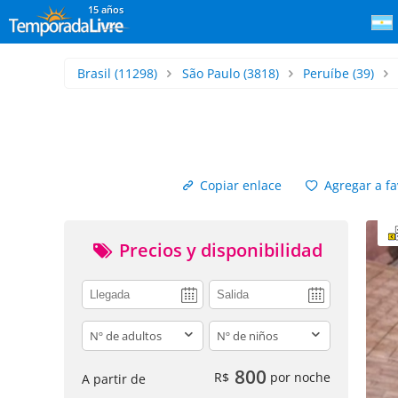
15 años
Brasil
(11298)
São Paulo
(3818)
Peruíbe
(39)
Copiar enlace
Agregar a fa
Precios y disponibilidad
adults
children
800
R$
por noche
A partir de