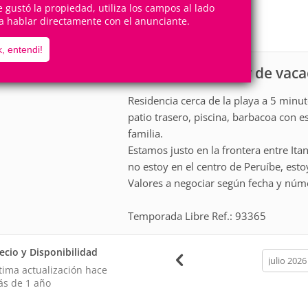
15
3
te gustó la propiedad, utiliza los campos al lado
Personas
Cuartos
a hablar directamente con el anunciante.
1
Suite
, entendi!
Casa para alquiler de vac
scripción
Residencia cerca de la playa a 5 minut
patio trasero, piscina, barbacoa con e
familia.
Estamos justo en la frontera entre It
no estoy en el centro de Peruíbe, est
Valores a negociar según fecha y núme
Temporada Libre Ref.: 93365
ecio y Disponibilidad
calendar
month
tima actualización hace
s de 1 año