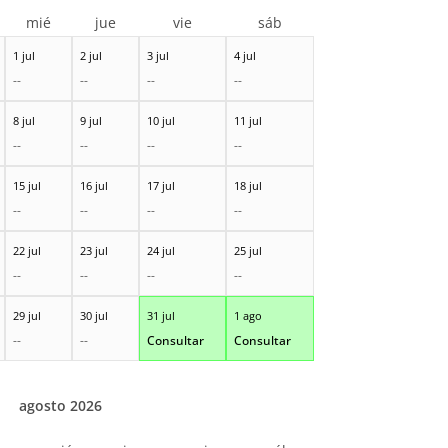
mié
jue
vie
sáb
1 jul
2 jul
3 jul
4 jul
--
--
--
--
8 jul
9 jul
10 jul
11 jul
--
--
--
--
15 jul
16 jul
17 jul
18 jul
--
--
--
--
22 jul
23 jul
24 jul
25 jul
--
--
--
--
29 jul
30 jul
31 jul
1 ago
--
--
Consultar
Consultar
agosto 2026