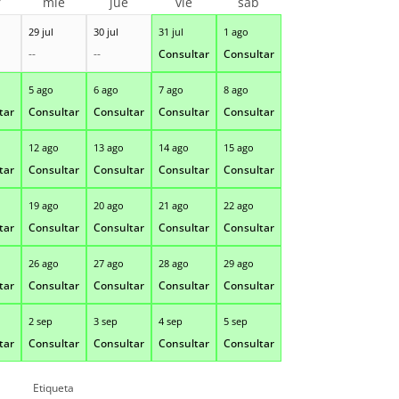
r
mié
jue
vie
sáb
29 jul
30 jul
31 jul
1 ago
--
--
Consultar
Consultar
5 ago
6 ago
7 ago
8 ago
tar
Consultar
Consultar
Consultar
Consultar
12 ago
13 ago
14 ago
15 ago
tar
Consultar
Consultar
Consultar
Consultar
19 ago
20 ago
21 ago
22 ago
tar
Consultar
Consultar
Consultar
Consultar
26 ago
27 ago
28 ago
29 ago
tar
Consultar
Consultar
Consultar
Consultar
2 sep
3 sep
4 sep
5 sep
tar
Consultar
Consultar
Consultar
Consultar
Etiqueta