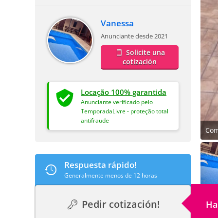
Vanessa
Anunciante desde 2021
Solicite una
cotización
Locação 100% garantida
Anunciante verificado pelo
TemporadaLivre - proteção total
antifraude
Com
Respuesta rápido!
Generalmente menos de 12 horas
Pedir cotización!
Ha