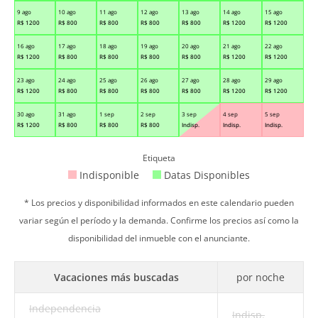
9 ago
10 ago
11 ago
12 ago
13 ago
14 ago
15 ago
R$
1200
R$
800
R$
800
R$
800
R$
800
R$
1200
R$
1200
16 ago
17 ago
18 ago
19 ago
20 ago
21 ago
22 ago
R$
1200
R$
800
R$
800
R$
800
R$
800
R$
1200
R$
1200
23 ago
24 ago
25 ago
26 ago
27 ago
28 ago
29 ago
R$
1200
R$
800
R$
800
R$
800
R$
800
R$
1200
R$
1200
30 ago
31 ago
1 sep
2 sep
3 sep
4 sep
5 sep
R$
1200
R$
800
R$
800
R$
800
Indisp.
Indisp.
Indisp.
Etiqueta
Indisponible
Datas Disponibles
* Los precios y disponibilidad informados en este calendario pueden
variar según el período y la demanda. Confirme los precios así como la
disponibilidad del inmueble con el anunciante.
Vacaciones más buscadas
por noche
Independencia
Indisp.