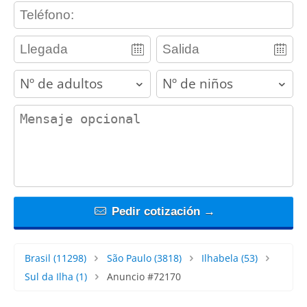
contact_phone
adults
children
contact_message
Pedir cotización →
Brasil
(11298)
São Paulo
(3818)
Ilhabela
(53)
Sul da Ilha
(1)
Anuncio #72170