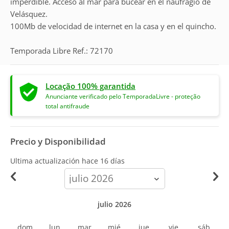
imperdible. Acceso al mar para bucear en el naufragio de
Velásquez.
100Mb de velocidad de internet en la casa y en el quincho.
Temporada Libre Ref.: 72170
Locação 100% garantida
Anunciante verificado pelo TemporadaLivre - proteção
total antifraude
Precio y Disponibilidad
Ultima actualización hace
16 días
calendar-
month
julio 2026
dom
lun
mar
mié
jue
vie
sáb