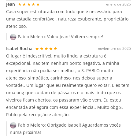
Jean
★★★★★
enero de 2026
Casa super estruturada com tudo que é necessário para
uma estadia confortável, natureza exuberante, proprietário
atencioso.
Pablo Melero:
Valeu Jean! Voltem sempre!
Isabel Rocha
★★★★★
noviembre de 2025
O lugar é indescritível, muito lindo, a estrutura é
excepcional, nao tem nenhum ponto negativo, a minha
experiência não podia ser melhor, o S. PABLO muito
atencioso, simpático, carinhoso, nos deixou super a
vontade,. Um lugar que eu realmente quero voltar. Eles tem
uma ong que cuidam de pássaros e o mais lindo que os
viveiros ficam abertos, os passaram vão e vem. Eu estou
encantada até agora com essa experiência,. Muito obg S.
Pablo pela recepção e atenção.
Pablo Melero:
Obrigado Isabel! Aguardamos vocês
numa próxima!