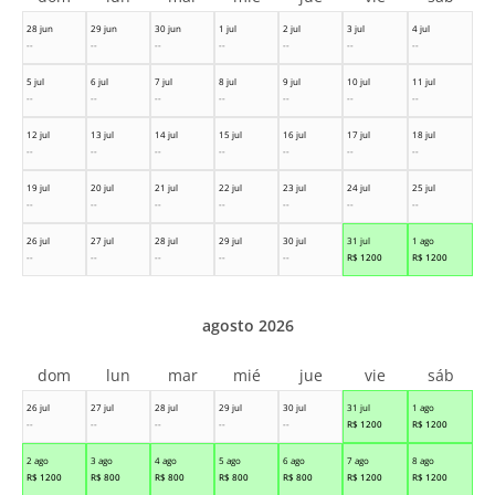
28 jun
29 jun
30 jun
1 jul
2 jul
3 jul
4 jul
--
--
--
--
--
--
--
5 jul
6 jul
7 jul
8 jul
9 jul
10 jul
11 jul
--
--
--
--
--
--
--
12 jul
13 jul
14 jul
15 jul
16 jul
17 jul
18 jul
--
--
--
--
--
--
--
19 jul
20 jul
21 jul
22 jul
23 jul
24 jul
25 jul
--
--
--
--
--
--
--
26 jul
27 jul
28 jul
29 jul
30 jul
31 jul
1 ago
--
--
--
--
--
R$
1200
R$
1200
agosto 2026
dom
lun
mar
mié
jue
vie
sáb
26 jul
27 jul
28 jul
29 jul
30 jul
31 jul
1 ago
--
--
--
--
--
R$
1200
R$
1200
2 ago
3 ago
4 ago
5 ago
6 ago
7 ago
8 ago
R$
1200
R$
800
R$
800
R$
800
R$
800
R$
1200
R$
1200