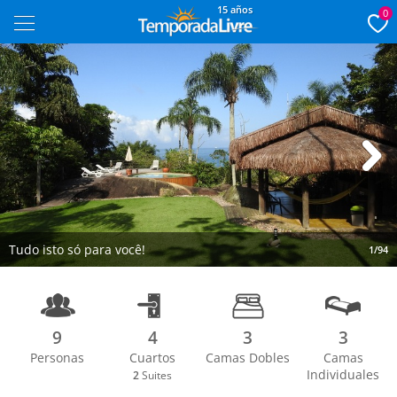
15 años
0
Next
Tudo isto só para você!
1/94
9
4
3
3
Personas
Cuartos
Camas Dobles
Camas
Individuales
2
Suites