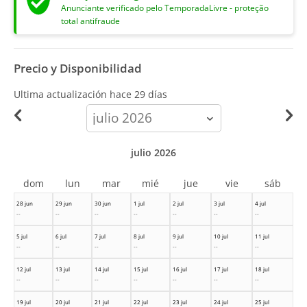
Anunciante verificado pelo TemporadaLivre - proteção
total antifraude
Precio y Disponibilidad
Ultima actualización hace
29 días
calendar-
month
julio 2026
dom
lun
mar
mié
jue
vie
sáb
28 jun
29 jun
30 jun
1 jul
2 jul
3 jul
4 jul
--
--
--
--
--
--
--
5 jul
6 jul
7 jul
8 jul
9 jul
10 jul
11 jul
--
--
--
--
--
--
--
12 jul
13 jul
14 jul
15 jul
16 jul
17 jul
18 jul
--
--
--
--
--
--
--
19 jul
20 jul
21 jul
22 jul
23 jul
24 jul
25 jul