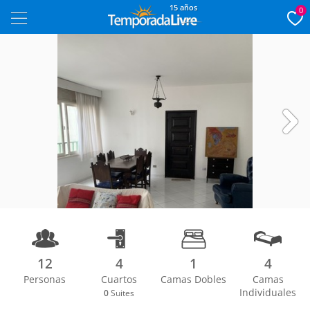
15 años
0
Next
12
4
1
4
Personas
Cuartos
Camas Dobles
Camas
1/16
Individuales
0
Suites