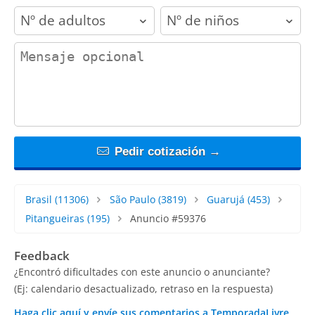
adults
children
contact_message
Pedir cotización →
Brasil
(11306)
São Paulo
(3819)
Guarujá
(453)
Pitangueiras
(195)
Anuncio #59376
Feedback
¿Encontró dificultades con este anuncio o anunciante?
(Ej: calendario desactualizado, retraso en la respuesta)
Haga clic aquí y envíe sus comentarios a TemporadaLivre