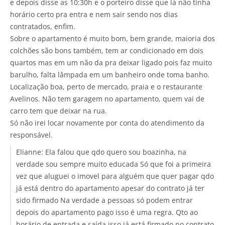
e depois disse as 10:30h e o porteiro disse que lá não tinha
horário certo pra entra e nem sair sendo nos dias
contratados, enfim.
Sobre o apartamento é muito bom, bem grande, maioria dos
colchões são bons também, tem ar condicionado em dois
quartos mas em um não da pra deixar ligado pois faz muito
barulho, falta lâmpada em um banheiro onde toma banho.
Localização boa, perto de mercado, praia e o restaurante
Avelinos. Não tem garagem no apartamento, quem vai de
carro tem que deixar na rua.
Só não irei locar novamente por conta do atendimento da
responsável.
Elianne:
Ela falou que qdo quero sou boazinha, na
verdade sou sempre muito educada Só que foi a primeira
vez que aluguei o imovel para alguém que quer pagar qdo
já está dentro do apartamento apesar do contrato já ter
sido firmado Na verdade a pessoas só podem entrar
depois do apartamento pago isso é uma regra. Qto ao
horário de entrada e saída isso já está firmado no contrato