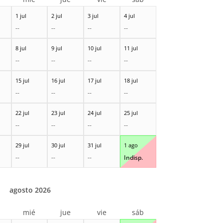
1 jul
2 jul
3 jul
4 jul
--
--
--
--
8 jul
9 jul
10 jul
11 jul
--
--
--
--
15 jul
16 jul
17 jul
18 jul
--
--
--
--
22 jul
23 jul
24 jul
25 jul
--
--
--
--
29 jul
30 jul
31 jul
1 ago
--
--
--
Indisp.
agosto 2026
r
mié
jue
vie
sáb