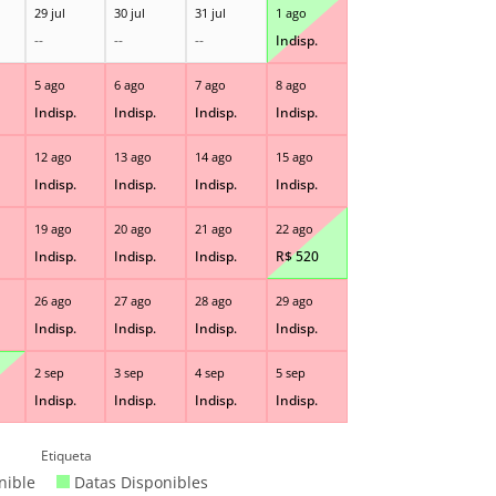
29 jul
30 jul
31 jul
1 ago
--
--
--
Indisp.
5 ago
6 ago
7 ago
8 ago
Indisp.
Indisp.
Indisp.
Indisp.
12 ago
13 ago
14 ago
15 ago
Indisp.
Indisp.
Indisp.
Indisp.
19 ago
20 ago
21 ago
22 ago
Indisp.
Indisp.
Indisp.
R$
520
26 ago
27 ago
28 ago
29 ago
Indisp.
Indisp.
Indisp.
Indisp.
2 sep
3 sep
4 sep
5 sep
Indisp.
Indisp.
Indisp.
Indisp.
Etiqueta
nible
Datas Disponibles