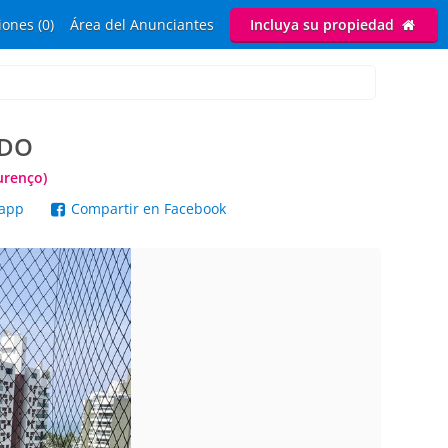
ones (0)
Área del Anunciantes
Incluya su propiedad
ADO
urenço)
sapp
Compartir en Facebook