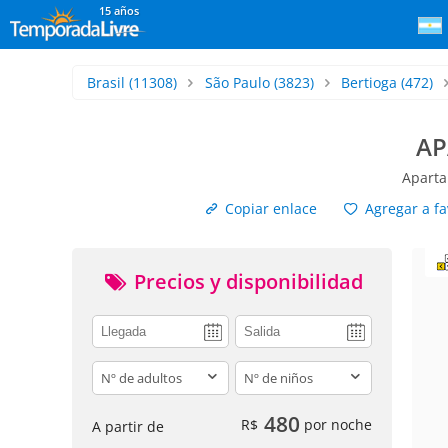
15 años
Brasil
(11308)
São Paulo
(3823)
Bertioga
(472)
AP
Aparta
Copiar enlace
Agregar a fa
Precios y disponibilidad
adults
children
480
R$
por noche
A partir de