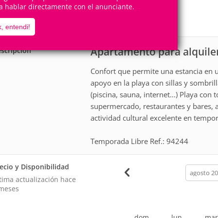
4
1
a hablar directamente con el anunciante.
Personas
Cuartos
1
Suite
, entendi!
Apartamento para alquile
scripción
Confort que permite una estancia en 
apoyo en la playa con sillas y sombrill
(piscina, sauna, internet...) Playa con 
supermercado, restaurantes y bares, al
actividad cultural excelente en tempor
Temporada Libre Ref.: 94244
ecio y Disponibilidad
calendar
month
tima actualización hace
meses
dom
lun
ma