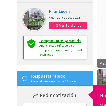
Pilar Loosli
Anunciante desde 2021
Ver Teléfonos
Locação 100% garantida
Anunciante verificado pelo
TemporadaLivre - proteção total
antifraude
Vist
Respuesta rápido!
Generalmente menos de 12 horas
Pedir cotización!
Ha
Si 
contact_name