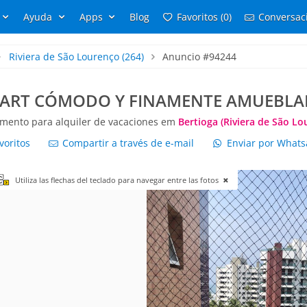
Ayuda
Apps
Blog
Favoritos (0)
Conversaci
Riviera de São Lourenço
(264)
Anuncio #94244
ART CÓMODO Y FINAMENTE AMUEBL
mento para alquiler de vacaciones em
Bertioga (Riviera de São Lo
voritos
Compartir a través de e-mail
Enviar por What
Utiliza las flechas del teclado para navegar entre las fotos