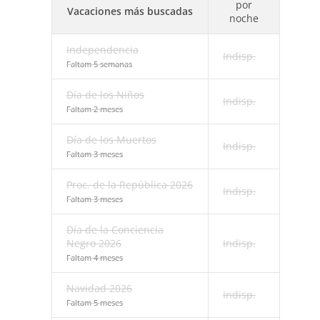
por
Vacaciones más buscadas
noche
Independencia
Indisp.
Faltam 5 semanas
Día de los Niños
Indisp.
Faltam 2 meses
Día de los Muertos
Indisp.
Faltam 3 meses
Proc. de la República 2026
Indisp.
Faltam 3 meses
Día de la Conciencia
Negro 2026
Indisp.
Faltam 4 meses
Navidad 2026
Indisp.
Faltam 5 meses