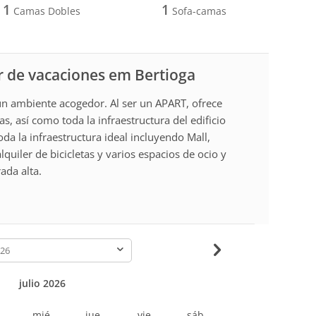
1
1
Camas Dobles
Sofa-camas
r de vacaciones em Bertioga
un ambiente acogedor. Al ser un APART, ofrece
as, así como toda la infraestructura del edificio
toda la infraestructura ideal incluyendo Mall,
quiler de bicicletas y varios espacios de ocio y
ada alta.
-
julio 2026
r
mié
jue
vie
sáb