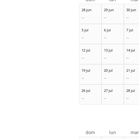
28 jun
29 jun
30 jun
--
--
--
5 jul
6 jul
7 jul
--
--
--
12 jul
13 jul
14 jul
--
--
--
19 jul
20 jul
21 jul
--
--
--
26 jul
27 jul
28 jul
--
--
--
dom
lun
ma