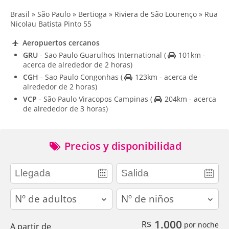
Brasil » São Paulo » Bertioga » Riviera de São Lourenço » Rua
Nicolau Batista Pinto 55
Aeropuertos cercanos
GRU
- Sao Paulo Guarulhos International
(
101km -
acerca de alrededor de 2 horas)
CGH
- Sao Paulo Congonhas
(
123km - acerca de
alrededor de 2 horas)
VCP
- São Paulo Viracopos Campinas
(
204km - acerca
de alrededor de 3 horas)
Precios y disponibilidad
adults
children
1.000
R$
por noche
A partir de