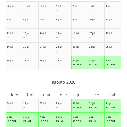
28 jun
29 jun
30 jun
1 jul
2 jul
3 jul
4 jul
--
--
--
--
--
--
--
5 jul
6 jul
7 jul
8 jul
9 jul
10 jul
11 jul
--
--
--
--
--
--
--
12 jul
13 jul
14 jul
15 jul
16 jul
17 jul
18 jul
--
--
--
--
--
--
--
19 jul
20 jul
21 jul
22 jul
23 jul
24 jul
25 jul
--
--
--
--
--
--
--
26 jul
27 jul
28 jul
29 jul
30 jul
31 jul
1 ago
--
--
--
--
R$
1000
R$
1000
R$
1200
agosto 2026
dom
lun
mar
mié
jue
vie
sáb
26 jul
27 jul
28 jul
29 jul
30 jul
31 jul
1 ago
--
--
--
--
R$
1000
R$
1000
R$
1200
2 ago
3 ago
4 ago
5 ago
6 ago
7 ago
8 ago
R$
1200
R$
1200
R$
1200
R$
1200
R$
1200
R$
1200
R$
1200