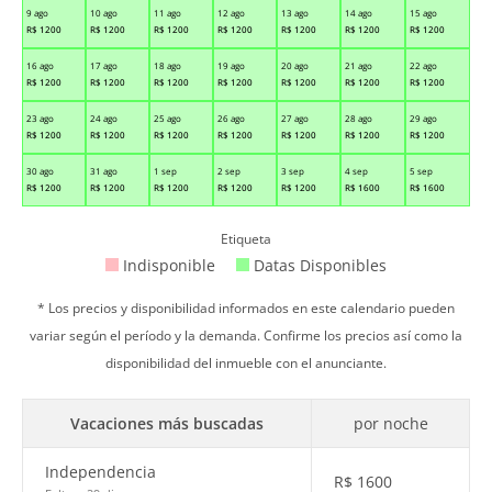
9 ago
10 ago
11 ago
12 ago
13 ago
14 ago
15 ago
R$
1200
R$
1200
R$
1200
R$
1200
R$
1200
R$
1200
R$
1200
16 ago
17 ago
18 ago
19 ago
20 ago
21 ago
22 ago
R$
1200
R$
1200
R$
1200
R$
1200
R$
1200
R$
1200
R$
1200
23 ago
24 ago
25 ago
26 ago
27 ago
28 ago
29 ago
R$
1200
R$
1200
R$
1200
R$
1200
R$
1200
R$
1200
R$
1200
30 ago
31 ago
1 sep
2 sep
3 sep
4 sep
5 sep
R$
1200
R$
1200
R$
1200
R$
1200
R$
1200
R$
1600
R$
1600
Etiqueta
Indisponible
Datas Disponibles
* Los precios y disponibilidad informados en este calendario pueden
variar según el período y la demanda. Confirme los precios así como la
disponibilidad del inmueble con el anunciante.
Vacaciones más buscadas
por noche
Independencia
R$
1600