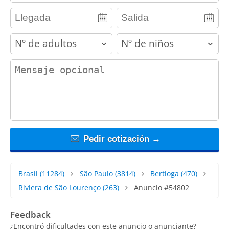
adults
children
contact_message
Pedir cotización →
Brasil
(11284)
São Paulo
(3814)
Bertioga
(470)
Riviera de São Lourenço
(263)
Anuncio #54802
Feedback
¿Encontró dificultades con este anuncio o anunciante?