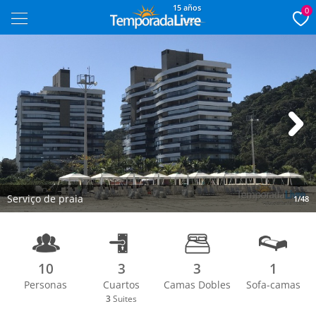
15 años
0
Next
Serviço de praia
1/48
10
3
3
1
Personas
Cuartos
Camas Dobles
Sofa-camas
3
Suites