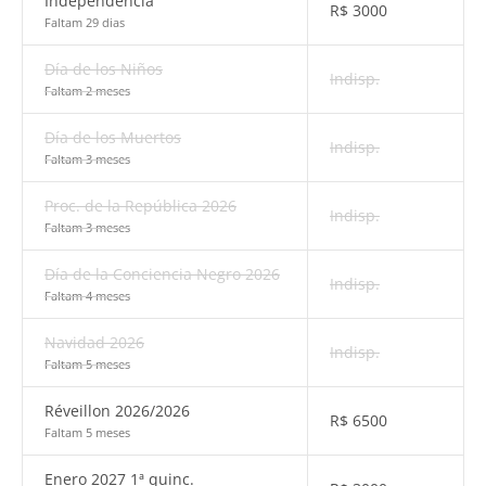
Independencia
R$
3000
Faltam 29 dias
Día de los Niños
Indisp.
Faltam 2 meses
Día de los Muertos
Indisp.
Faltam 3 meses
Proc. de la República 2026
Indisp.
Faltam 3 meses
Día de la Conciencia Negro 2026
Indisp.
Faltam 4 meses
Navidad 2026
Indisp.
Faltam 5 meses
Réveillon 2026/2026
R$
6500
Faltam 5 meses
Enero 2027 1ª quinc.