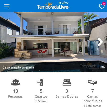
15 años
0
Next
Casa ampla arejada
1/29
13
5
3
7
Personas
Cuartos
Camas Dobles
Camas
Individuales
5
Suites
1
Sofa-camas