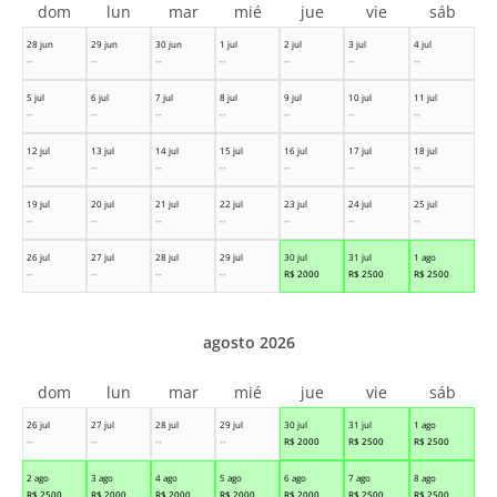
dom
lun
mar
mié
jue
vie
sáb
28 jun
29 jun
30 jun
1 jul
2 jul
3 jul
4 jul
--
--
--
--
--
--
--
5 jul
6 jul
7 jul
8 jul
9 jul
10 jul
11 jul
--
--
--
--
--
--
--
12 jul
13 jul
14 jul
15 jul
16 jul
17 jul
18 jul
--
--
--
--
--
--
--
19 jul
20 jul
21 jul
22 jul
23 jul
24 jul
25 jul
--
--
--
--
--
--
--
26 jul
27 jul
28 jul
29 jul
30 jul
31 jul
1 ago
--
--
--
--
R$
2000
R$
2500
R$
2500
agosto 2026
dom
lun
mar
mié
jue
vie
sáb
26 jul
27 jul
28 jul
29 jul
30 jul
31 jul
1 ago
--
--
--
--
R$
2000
R$
2500
R$
2500
2 ago
3 ago
4 ago
5 ago
6 ago
7 ago
8 ago
R$
2500
R$
2000
R$
2000
R$
2000
R$
2000
R$
2500
R$
2500