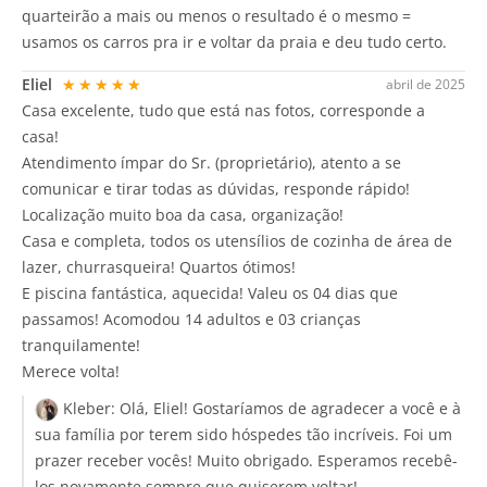
quarteirão a mais ou menos o resultado é o mesmo =
usamos os carros pra ir e voltar da praia e deu tudo certo.
Eliel
★★★★★
abril de 2025
Casa excelente, tudo que está nas fotos, corresponde a
casa!
Atendimento ímpar do Sr. (proprietário), atento a se
comunicar e tirar todas as dúvidas, responde rápido!
Localização muito boa da casa, organização!
Casa e completa, todos os utensílios de cozinha de área de
lazer, churrasqueira! Quartos ótimos!
E piscina fantástica, aquecida! Valeu os 04 dias que
passamos! Acomodou 14 adultos e 03 crianças
tranquilamente!
Merece volta!
Kleber:
Olá, Eliel! Gostaríamos de agradecer a você e à
sua família por terem sido hóspedes tão incríveis. Foi um
prazer receber vocês! Muito obrigado. Esperamos recebê-
los novamente sempre que quiserem voltar!