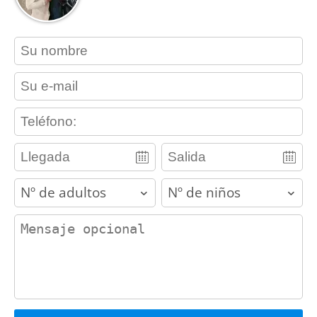
contact_name
contact_email
contact_phone
adults
children
contact_message