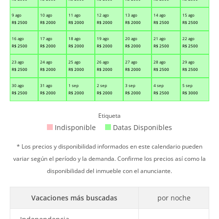
9 ago
10 ago
11 ago
12 ago
13 ago
14 ago
15 ago
R$
2500
R$
2000
R$
2000
R$
2000
R$
2000
R$
2500
R$
2500
16 ago
17 ago
18 ago
19 ago
20 ago
21 ago
22 ago
R$
2500
R$
2000
R$
2000
R$
2000
R$
2000
R$
2500
R$
2500
23 ago
24 ago
25 ago
26 ago
27 ago
28 ago
29 ago
R$
2500
R$
2000
R$
2000
R$
2000
R$
2000
R$
2500
R$
2500
30 ago
31 ago
1 sep
2 sep
3 sep
4 sep
5 sep
R$
2500
R$
2000
R$
2000
R$
2000
R$
2000
R$
2500
R$
3000
Etiqueta
Indisponible
Datas Disponibles
* Los precios y disponibilidad informados en este calendario pueden
variar según el período y la demanda. Confirme los precios así como la
disponibilidad del inmueble con el anunciante.
Vacaciones más buscadas
por noche