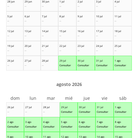
28 jun
29 jun
30 jun
1 jul
2 jul
3 jul
4 jul
--
--
--
--
--
--
--
5 jul
6 jul
7 jul
8 jul
9 jul
10 jul
11 jul
--
--
--
--
--
--
--
12 jul
13 jul
14 jul
15 jul
16 jul
17 jul
18 jul
--
--
--
--
--
--
--
19 jul
20 jul
21 jul
22 jul
23 jul
24 jul
25 jul
--
--
--
--
--
--
--
26 jul
27 jul
28 jul
29 jul
30 jul
31 jul
1 ago
--
--
--
Consultar
Consultar
Consultar
Consultar
agosto 2026
dom
lun
mar
mié
jue
vie
sáb
26 jul
27 jul
28 jul
29 jul
30 jul
31 jul
1 ago
--
--
--
Consultar
Consultar
Consultar
Consultar
2 ago
3 ago
4 ago
5 ago
6 ago
7 ago
8 ago
Consultar
Consultar
Consultar
Consultar
Consultar
Consultar
Consultar
9 ago
10 ago
11 ago
12 ago
13 ago
14 ago
15 ago