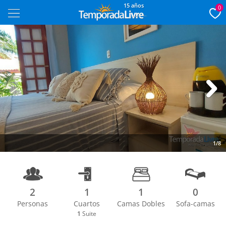
15 años
0
Next
1/8
2
1
1
0
Personas
Cuartos
Camas Dobles
Sofa-camas
1
Suite