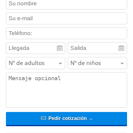
contact_name
contact_email
contact_phone
adults
children
contact_message
Pedir cotización →