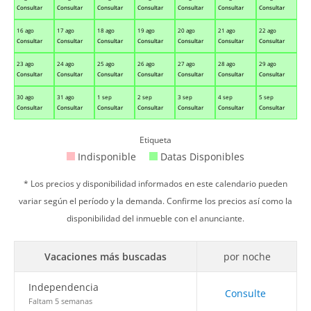
Consultar
Consultar
Consultar
Consultar
Consultar
Consultar
Consultar
16 ago
17 ago
18 ago
19 ago
20 ago
21 ago
22 ago
Consultar
Consultar
Consultar
Consultar
Consultar
Consultar
Consultar
23 ago
24 ago
25 ago
26 ago
27 ago
28 ago
29 ago
Consultar
Consultar
Consultar
Consultar
Consultar
Consultar
Consultar
30 ago
31 ago
1 sep
2 sep
3 sep
4 sep
5 sep
Consultar
Consultar
Consultar
Consultar
Consultar
Consultar
Consultar
Etiqueta
Indisponible
Datas Disponibles
* Los precios y disponibilidad informados en este calendario pueden
variar según el período y la demanda. Confirme los precios así como la
disponibilidad del inmueble con el anunciante.
Vacaciones más buscadas
por noche
Independencia
Consulte
Faltam 5 semanas