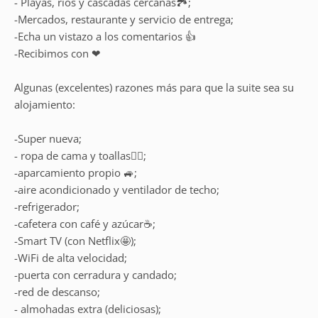
- Playas, ríos y cascadas cercanas🏞;
-Mercados, restaurante y servicio de entrega;
-Echa un vistazo a los comentarios 👍
-Recibimos con ❤
Algunas (excelentes) razones más para que la suite sea su
alojamiento:
-Super nueva;
- ropa de cama y toallas🧖‍♀️;
-aparcamiento propio 🚙;
-aire acondicionado y ventilador de techo;
-refrigerador;
-cafetera con café y azúcar☕;
-Smart TV (con Netflix🤩);
-WiFi de alta velocidad;
-puerta con cerradura y candado;
-red de descanso;
- almohadas extra (deliciosas);