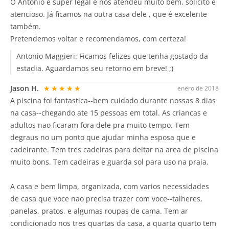
O Antonio é super legal e nos atendeu muito bem, solícito e
atencioso. Já ficamos na outra casa dele , que é excelente
também.
Pretendemos voltar e recomendamos, com certeza!
Antonio Maggieri:
Ficamos felizes que tenha gostado da
estadia. Aguardamos seu retorno em breve! ;)
Jason H.
★★★★★
enero de 2018
A piscina foi fantastica--bem cuidado durante nossas 8 dias
na casa--chegando ate 15 pessoas em total. As criancas e
adultos nao ficaram fora dele pra muito tempo. Tem
degraus no um ponto que ajudar minha esposa que e
cadeirante. Tem tres cadeiras para deitar na area de piscina
muito bons. Tem cadeiras e guarda sol para uso na praia.
A casa e bem limpa, organizada, com varios necessidades
de casa que voce nao precisa trazer com voce--talheres,
panelas, pratos, e algumas roupas de cama. Tem ar
condicionado nos tres quartas da casa, a quarta quarto tem