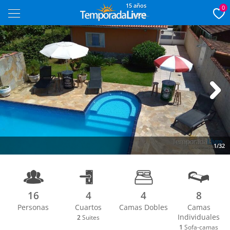
15 años
0
Next
1/32
16
4
4
8
Personas
Cuartos
Camas Dobles
Camas
Individuales
2
Suites
1
Sofa-camas