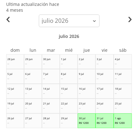
Ultima actualización hace
4 meses
calendar-
month
julio 2026
dom
lun
mar
mié
jue
vie
sáb
28 jun
29 jun
30 jun
1 jul
2 jul
3 jul
4 jul
--
--
--
--
--
--
--
5 jul
6 jul
7 jul
8 jul
9 jul
10 jul
11 jul
--
--
--
--
--
--
--
12 jul
13 jul
14 jul
15 jul
16 jul
17 jul
18 jul
--
--
--
--
--
--
--
19 jul
20 jul
21 jul
22 jul
23 jul
24 jul
25 jul
--
--
--
--
--
--
--
26 jul
27 jul
28 jul
29 jul
30 jul
31 jul
1 ago
--
--
--
--
R$
1200
R$
1200
R$
1200