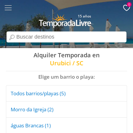
0
15 años
search
Alquiler Temporada en
Urubici / SC
Elige um barrio o playa:
Todos barrios/playas (5)
Morro da Igreja (2)
águas Brancas (1)