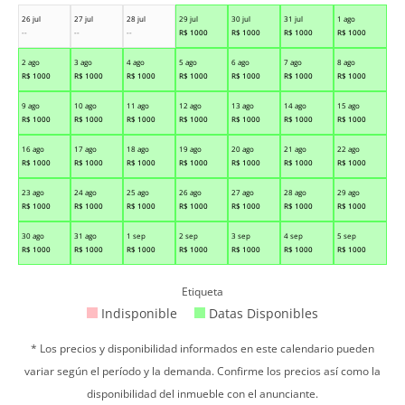
26 jul
27 jul
28 jul
29 jul
30 jul
31 jul
1 ago
--
--
--
R$
1000
R$
1000
R$
1000
R$
1000
2 ago
3 ago
4 ago
5 ago
6 ago
7 ago
8 ago
R$
1000
R$
1000
R$
1000
R$
1000
R$
1000
R$
1000
R$
1000
9 ago
10 ago
11 ago
12 ago
13 ago
14 ago
15 ago
R$
1000
R$
1000
R$
1000
R$
1000
R$
1000
R$
1000
R$
1000
16 ago
17 ago
18 ago
19 ago
20 ago
21 ago
22 ago
R$
1000
R$
1000
R$
1000
R$
1000
R$
1000
R$
1000
R$
1000
23 ago
24 ago
25 ago
26 ago
27 ago
28 ago
29 ago
R$
1000
R$
1000
R$
1000
R$
1000
R$
1000
R$
1000
R$
1000
30 ago
31 ago
1 sep
2 sep
3 sep
4 sep
5 sep
R$
1000
R$
1000
R$
1000
R$
1000
R$
1000
R$
1000
R$
1000
Etiqueta
Indisponible
Datas Disponibles
* Los precios y disponibilidad informados en este calendario pueden
variar según el período y la demanda. Confirme los precios así como la
disponibilidad del inmueble con el anunciante.