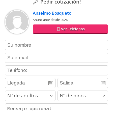
Pedir cotización!
Anselmo Bosqueto
Anunciante desde 2026
Ver Teléfonos
contact_name
contact_email
contact_phone
adults
children
contact_message