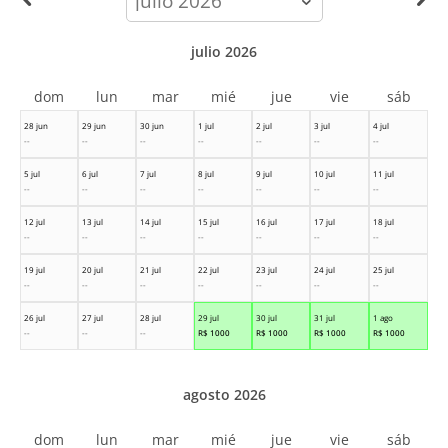
month
julio 2026
dom
lun
mar
mié
jue
vie
sáb
28 jun
29 jun
30 jun
1 jul
2 jul
3 jul
4 jul
--
--
--
--
--
--
--
5 jul
6 jul
7 jul
8 jul
9 jul
10 jul
11 jul
--
--
--
--
--
--
--
12 jul
13 jul
14 jul
15 jul
16 jul
17 jul
18 jul
--
--
--
--
--
--
--
19 jul
20 jul
21 jul
22 jul
23 jul
24 jul
25 jul
--
--
--
--
--
--
--
26 jul
27 jul
28 jul
29 jul
30 jul
31 jul
1 ago
--
--
--
R$
1000
R$
1000
R$
1000
R$
1000
agosto 2026
dom
lun
mar
mié
jue
vie
sáb