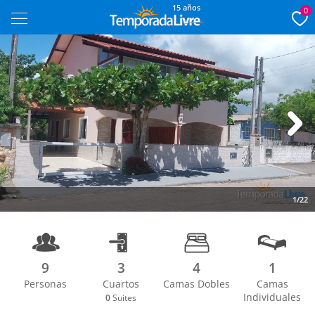
15 años
0
Next
1/22
9
3
4
1
Personas
Cuartos
Camas Dobles
Camas
Individuales
0
Suites