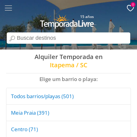
0
15 años
search
Alquiler Temporada en
Itapema / SC
Elige um barrio o playa:
Todos barrios/playas (501)
Meia Praia (391)
Centro (71)