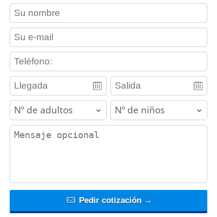
contact_name
contact_email
contact_phone
adults
children
contact_message
Pedir cotización →