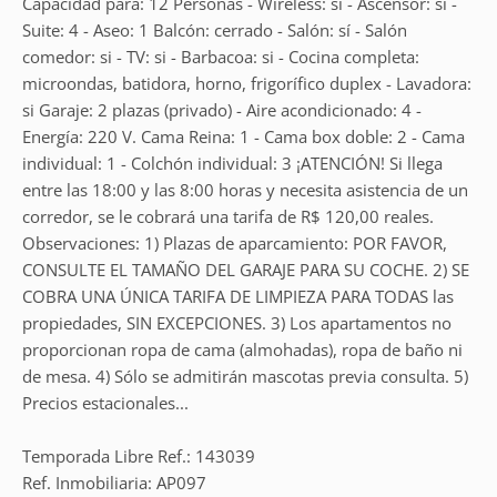
Capacidad para: 12 Personas - Wireless: sí - Ascensor: sí -
Suite: 4 - Aseo: 1 Balcón: cerrado - Salón: sí - Salón
comedor: si - TV: si - Barbacoa: si - Cocina completa:
microondas, batidora, horno, frigorífico duplex - Lavadora:
si Garaje: 2 plazas (privado) - Aire acondicionado: 4 -
Energía: 220 V. Cama Reina: 1 - Cama box doble: 2 - Cama
individual: 1 - Colchón individual: 3 ¡ATENCIÓN! Si llega
entre las 18:00 y las 8:00 horas y necesita asistencia de un
corredor, se le cobrará una tarifa de R$ 120,00 reales.
Observaciones: 1) Plazas de aparcamiento: POR FAVOR,
CONSULTE EL TAMAÑO DEL GARAJE PARA SU COCHE. 2) SE
COBRA UNA ÚNICA TARIFA DE LIMPIEZA PARA TODAS las
propiedades, SIN EXCEPCIONES. 3) Los apartamentos no
proporcionan ropa de cama (almohadas), ropa de baño ni
de mesa. 4) Sólo se admitirán mascotas previa consulta. 5)
Precios estacionales...
Temporada Libre Ref.: 143039
Ref. Inmobiliaria: AP097