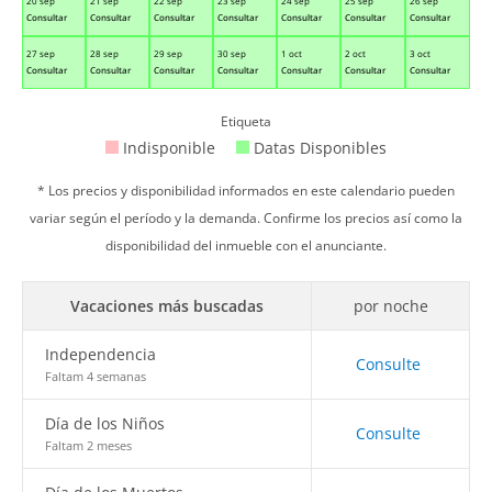
20 sep
21 sep
22 sep
23 sep
24 sep
25 sep
26 sep
Consultar
Consultar
Consultar
Consultar
Consultar
Consultar
Consultar
27 sep
28 sep
29 sep
30 sep
1 oct
2 oct
3 oct
Consultar
Consultar
Consultar
Consultar
Consultar
Consultar
Consultar
Etiqueta
Indisponible
Datas Disponibles
* Los precios y disponibilidad informados en este calendario pueden
variar según el período y la demanda. Confirme los precios así como la
disponibilidad del inmueble con el anunciante.
Vacaciones más buscadas
por noche
Independencia
Consulte
Faltam 4 semanas
Día de los Niños
Consulte
Faltam 2 meses