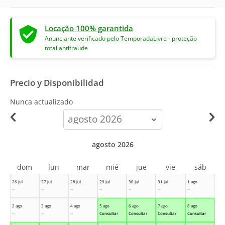
Locação 100% garantida
Anunciante verificado pelo TemporadaLivre - proteção
total antifraude
Precio y Disponibilidad
Nunca actualizado
calendar-
month
agosto 2026
dom
lun
mar
mié
jue
vie
sáb
26 jul
27 jul
28 jul
29 jul
30 jul
31 jul
1 ago
--
--
--
--
--
--
--
2 ago
3 ago
4 ago
5 ago
6 ago
7 ago
8 ago
--
--
--
Consultar
Consultar
Consultar
Consultar