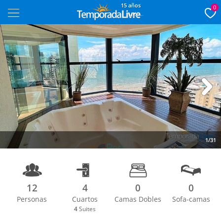
15 años
0
Next
1/31
12
4
0
0
Personas
Cuartos
Camas Dobles
Sofa-camas
4
Suites