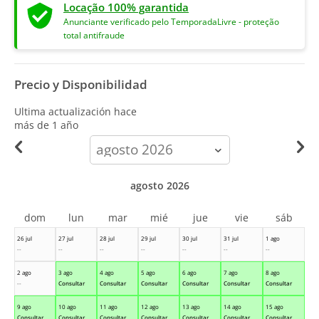
Locação 100% garantida
Anunciante verificado pelo TemporadaLivre - proteção
total antifraude
Precio y Disponibilidad
Ultima actualización hace
más de 1 año
calendar-
month
agosto 2026
dom
lun
mar
mié
jue
vie
sáb
26 jul
27 jul
28 jul
29 jul
30 jul
31 jul
1 ago
--
--
--
--
--
--
--
2 ago
3 ago
4 ago
5 ago
6 ago
7 ago
8 ago
--
Consultar
Consultar
Consultar
Consultar
Consultar
Consultar
9 ago
10 ago
11 ago
12 ago
13 ago
14 ago
15 ago
Consultar
Consultar
Consultar
Consultar
Consultar
Consultar
Consultar