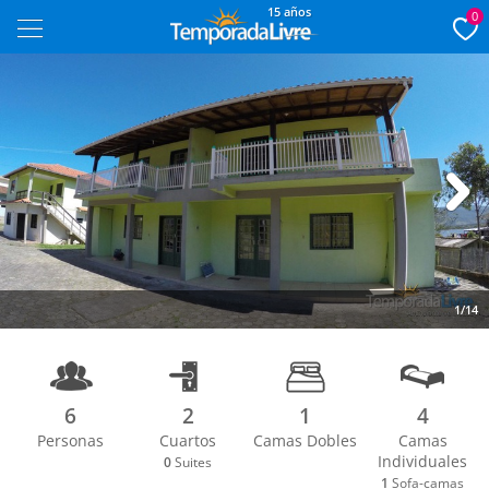
15 años
0
Next
1/14
6
2
1
4
Personas
Cuartos
Camas Dobles
Camas
Individuales
0
Suites
1
Sofa-camas