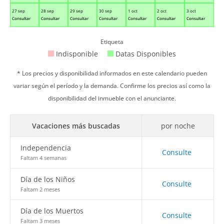
27 sep
28 sep
29 sep
30 sep
1 oct
2 oct
3 oct
Consultar
Consultar
Consultar
Consultar
Consultar
Consultar
Consultar
Etiqueta
Indisponible
Datas Disponibles
* Los precios y disponibilidad informados en este calendario pueden
variar según el período y la demanda. Confirme los precios así como la
disponibilidad del inmueble con el anunciante.
Vacaciones más buscadas
por noche
Independencia
Consulte
Faltam 4 semanas
Día de los Niños
Consulte
Faltam 2 meses
Día de los Muertos
Consulte
Faltam 3 meses