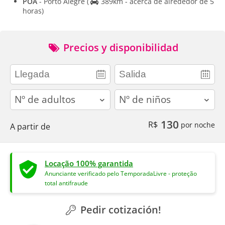
POA
- Porto Alegre
(
389km - acerca de alrededor de 5
horas)
Precios y disponibilidad
adults
children
130
R$
por noche
A partir de
Locação 100% garantida
Anunciante verificado pelo TemporadaLivre - proteção
total antifraude
Pedir cotización!