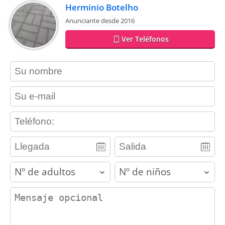
Herminio Botelho
Anunciante desde 2016
Ver Teléfonos
contact_name
contact_email
contact_phone
adults
children
contact_message