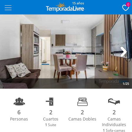
15 años
0
Next
1/25
6
2
2
2
Personas
Cuartos
Camas Dobles
Camas
Individuales
1
Suite
1
Sofa-camas