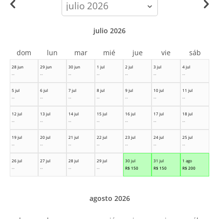
calendar-
month
julio 2026
dom
lun
mar
mié
jue
vie
sáb
28 jun
29 jun
30 jun
1 jul
2 jul
3 jul
4 jul
--
--
--
--
--
--
--
5 jul
6 jul
7 jul
8 jul
9 jul
10 jul
11 jul
--
--
--
--
--
--
--
12 jul
13 jul
14 jul
15 jul
16 jul
17 jul
18 jul
--
--
--
--
--
--
--
19 jul
20 jul
21 jul
22 jul
23 jul
24 jul
25 jul
--
--
--
--
--
--
--
26 jul
27 jul
28 jul
29 jul
30 jul
31 jul
1 ago
--
--
--
--
R$
150
R$
150
R$
200
agosto 2026