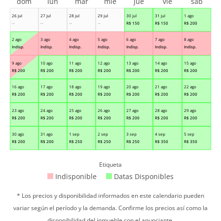
dom
lun
mar
mié
jue
vie
sáb
26 jul
27 jul
28 jul
29 jul
30 jul
31 jul
1 ago
--
--
--
--
R$
150
R$
150
R$
200
2 ago
3 ago
4 ago
5 ago
6 ago
7 ago
8 ago
Indisp.
Indisp.
Indisp.
Indisp.
Indisp.
Indisp.
Indisp.
9 ago
10 ago
11 ago
12 ago
13 ago
14 ago
15 ago
R$
200
R$
200
R$
200
R$
200
R$
200
R$
200
R$
200
16 ago
17 ago
18 ago
19 ago
20 ago
21 ago
22 ago
R$
200
R$
200
R$
200
R$
200
R$
200
R$
200
R$
200
23 ago
24 ago
25 ago
26 ago
27 ago
28 ago
29 ago
R$
200
R$
200
R$
200
R$
200
R$
200
R$
200
R$
200
30 ago
31 ago
1 sep
2 sep
3 sep
4 sep
5 sep
R$
200
R$
200
R$
250
R$
250
R$
250
R$
350
R$
350
Etiqueta
Indisponible
Datas Disponibles
* Los precios y disponibilidad informados en este calendario pueden
variar según el período y la demanda. Confirme los precios así como la
disponibilidad del inmueble con el anunciante.