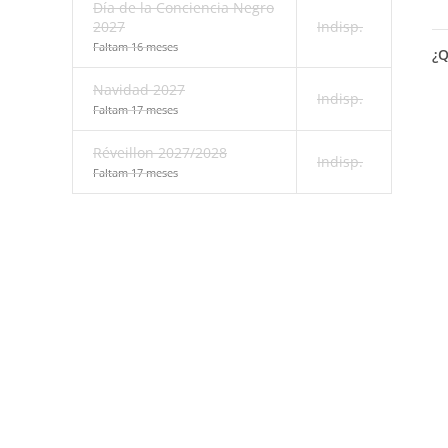
Día de la Conciencia Negro
2027
Indisp.
Faltam 16 meses
¿Q
Navidad 2027
Indisp.
Faltam 17 meses
Réveillon 2027/2028
Indisp.
Faltam 17 meses