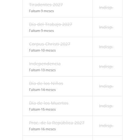
Tiradentes 2027
Indisp.
Faltam 9 meses
Día del Trabajo 2027
Indisp.
Faltam 9 meses
Corpus Christi 2027
Indisp.
Faltam 10 meses
Independencia
Indisp.
Faltam 13 meses
Día de los Niños
Indisp.
Faltam 14 meses
Día de los Muertos
Indisp.
Faltam 15 meses
Proc. de la República 2027
Indisp.
Faltam 16 meses