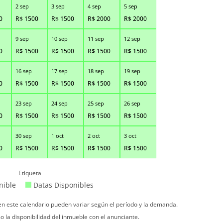
2 sep
3 sep
4 sep
5 sep
0
R$
1500
R$
1500
R$
2000
R$
2000
9 sep
10 sep
11 sep
12 sep
0
R$
1500
R$
1500
R$
1500
R$
1500
16 sep
17 sep
18 sep
19 sep
0
R$
1500
R$
1500
R$
1500
R$
1500
23 sep
24 sep
25 sep
26 sep
0
R$
1500
R$
1500
R$
1500
R$
1500
30 sep
1 oct
2 oct
3 oct
0
R$
1500
R$
1500
R$
1500
R$
1500
Etiqueta
nible
Datas Disponibles
 en este calendario pueden variar según el período y la demanda.
o la disponibilidad del inmueble con el anunciante.