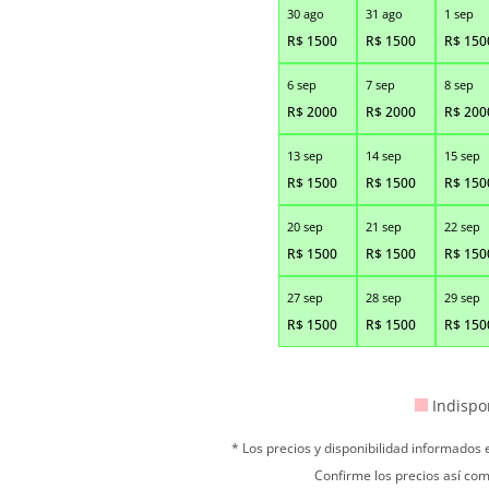
30 ago
31 ago
1 sep
R$
1500
R$
1500
R$
150
6 sep
7 sep
8 sep
R$
2000
R$
2000
R$
200
13 sep
14 sep
15 sep
R$
1500
R$
1500
R$
150
20 sep
21 sep
22 sep
R$
1500
R$
1500
R$
150
27 sep
28 sep
29 sep
R$
1500
R$
1500
R$
150
Indispo
* Los precios y disponibilidad informados
Confirme los precios así com