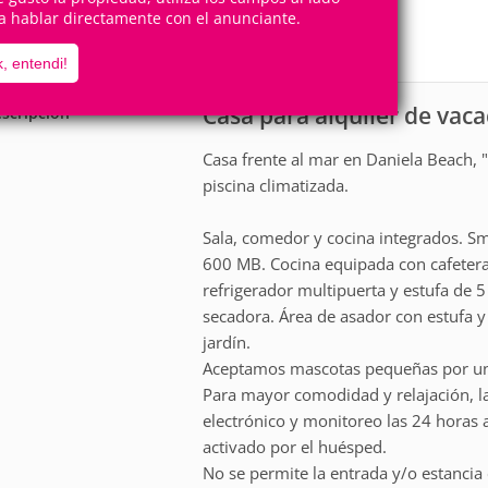
8
4
Personas
Cuartos
a hablar directamente con el anunciante.
4
Suites
, entendi!
Casa para alquiler de vac
scripción
Casa frente al mar en Daniela Beach, "
piscina climatizada.
Sala, comedor y cocina integrados. Sm
600 MB. Cocina equipada con cafetera,
refrigerador multipuerta y estufa de
secadora. Área de asador con estufa y 
jardín.
Aceptamos mascotas pequeñas por una 
Para mayor comodidad y relajación, l
electrónico y monitoreo las 24 horas 
activado por el huésped.
No se permite la entrada y/o estancia 