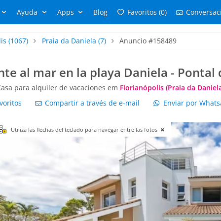
Ayuda
Apps
Blog
Favoritos (0)
Conversaci
is
(1067)
Praia da Daniela
(7)
Anuncio #158489
nte al mar en la playa Daniela - Pontal 
Casa para alquiler de vacaciones em
Florianópolis (Praia da Daniel
voritos
Compartir a través de e-mail
Enviar por What
Utiliza las flechas del teclado para navegar entre las fotos