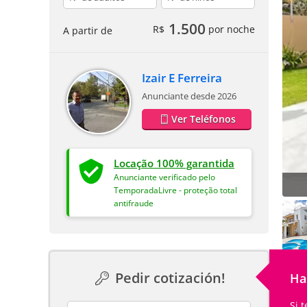
1.500
R$
por noche
A partir de
Izair E Ferreira
Anunciante desde 2026
Ver Teléfonos
Locação 100% garantida
Anunciante verificado pelo
TemporadaLivre - proteção total
antifraude
Pedir cotización!
Ha
Si 