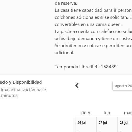
de reserva.
La casa tiene capacidad para 8 perso
colchones adicionales si se solicitan.
convertibles en una cama queen.
La piscina cuenta con calefacción solar
activa bajo demanda y tiene un coste 
Se admiten mascotas: se permiten un
adicional.
Temporada Libre Ref.: 158489
ecio y Disponibilidad
calendar
month
tima actualización hace
 minutos
dom
lun
ma
26 jul
27 jul
28 jul
--
--
--