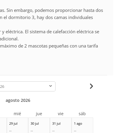
nas. Sin embargo, podemos proporcionar hasta dos
 En el dormitorio 3, hay dos camas individuales
 y eléctrica. El sistema de calefacción eléctrica se
adicional.
 máximo de 2 mascotas pequeñas con una tarifa
-
agosto 2026
r
mié
jue
vie
sáb
29 jul
30 jul
31 jul
1 ago
--
--
--
--