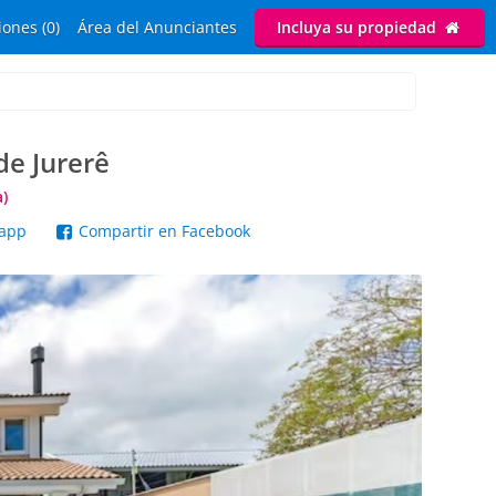
ones (0)
Área del Anunciantes
Incluya su propiedad
de Jurerê
a)
sapp
Compartir en Facebook