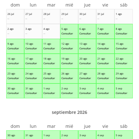
dom
lun
mar
mié
jue
vie
sáb
26 jul
27 jul
28 jul
29 jul
30 jul
31 jul
1 ago
--
--
--
--
--
--
--
2 ago
3 ago
4 ago
5 ago
6 ago
7 ago
8 ago
--
--
--
Consultar
Consultar
Consultar
Consultar
9 ago
10 ago
11 ago
12 ago
13 ago
14 ago
15 ago
Consultar
Consultar
Consultar
Consultar
Consultar
Consultar
Consultar
16 ago
17 ago
18 ago
19 ago
20 ago
21 ago
22 ago
Consultar
Consultar
Consultar
Consultar
Consultar
Consultar
Consultar
23 ago
24 ago
25 ago
26 ago
27 ago
28 ago
29 ago
Consultar
Consultar
Consultar
Consultar
Consultar
Consultar
Consultar
30 ago
31 ago
1 sep
2 sep
3 sep
4 sep
5 sep
Consultar
Consultar
Consultar
Consultar
Consultar
Consultar
Consultar
septiembre 2026
dom
lun
mar
mié
jue
vie
sáb
30 ago
31 ago
1 sep
2 sep
3 sep
4 sep
5 sep