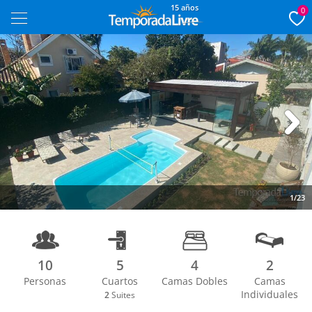
15 años
0
Next
1/23
10
5
4
2
Personas
Cuartos
Camas Dobles
Camas
Individuales
2
Suites