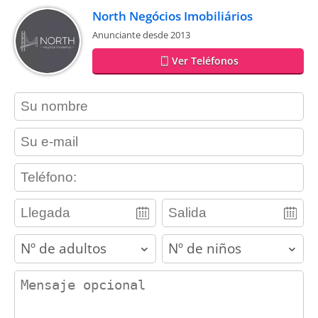
North Negócios Imobiliários
Anunciante desde 2013
Ver Teléfonos
contact_name
contact_email
contact_phone
adults
children
contact_message