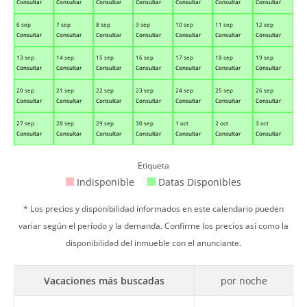
Consultar
Consultar
Consultar
Consultar
Consultar
Consultar
Consultar
6 sep
7 sep
8 sep
9 sep
10 sep
11 sep
12 sep
Consultar
Consultar
Consultar
Consultar
Consultar
Consultar
Consultar
13 sep
14 sep
15 sep
16 sep
17 sep
18 sep
19 sep
Consultar
Consultar
Consultar
Consultar
Consultar
Consultar
Consultar
20 sep
21 sep
22 sep
23 sep
24 sep
25 sep
26 sep
Consultar
Consultar
Consultar
Consultar
Consultar
Consultar
Consultar
27 sep
28 sep
29 sep
30 sep
1 oct
2 oct
3 oct
Consultar
Consultar
Consultar
Consultar
Consultar
Consultar
Consultar
Etiqueta
Indisponible
Datas Disponibles
* Los precios y disponibilidad informados en este calendario pueden
variar según el período y la demanda. Confirme los precios así como la
disponibilidad del inmueble con el anunciante.
Vacaciones más buscadas
por noche