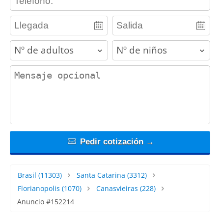
adults
children
contact_message
Pedir cotización →
Brasil
(11303)
Santa Catarina
(3312)
Florianopolis
(1070)
Canasvieiras
(228)
Anuncio #152214