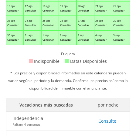
16 ago
17 ago
18 ago
19 ago
20 ago
21 ago
22 ago
Consultar
Consultar
Consultar
Consultar
Consultar
Consultar
Consultar
23 ago
24 ago
25 ago
26 ago
27 ago
28 ago
29 ago
Consultar
Consultar
Consultar
Consultar
Consultar
Consultar
Consultar
30 ago
31 ago
1 sep
2 sep
3 sep
4 sep
5 sep
Consultar
Consultar
Consultar
Consultar
Consultar
Consultar
Consultar
Etiqueta
Indisponible
Datas Disponibles
* Los precios y disponibilidad informados en este calendario pueden
variar según el período y la demanda. Confirme los precios así como la
disponibilidad del inmueble con el anunciante.
Vacaciones más buscadas
por noche
Independencia
Consulte
Faltam 4 semanas