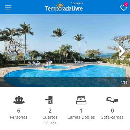
15 años
0
Next
1/24
6
2
1
0
Personas
Cuartos
Camas Dobles
Sofa-camas
0
Suites