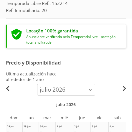
Temporada Libre Ref.: 152214
Ref. Inmobiliaria: 20
Locação 100% garantida
Anunciante verificado pelo TemporadaLivre - proteção
total antifraude
Precio y Disponibilidad
Ultima actualización hace
alrededor de 1 año
calendar-
month
julio 2026
dom
lun
mar
mié
jue
vie
sáb
28 jun
29 jun
30 jun
1 jul
2 jul
3 jul
4 jul
--
--
--
--
--
--
--