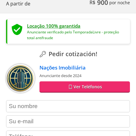
900
R$
por noche
A partir de
Locação 100% garantida
Anunciante verificado pelo TemporadaLivre - proteção
total antifraude
Pedir cotización!
Nações Imobiliária
Anunciante desde 2024
Ver Teléfonos
contact_name
contact_email
contact_phone