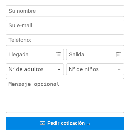
contact_name
contact_email
contact_phone
adults
children
contact_message
Pedir cotización →