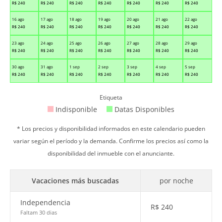
R$
240
R$
240
R$
240
R$
240
R$
240
R$
240
R$
240
16 ago
17 ago
18 ago
19 ago
20 ago
21 ago
22 ago
R$
240
R$
240
R$
240
R$
240
R$
240
R$
240
R$
240
23 ago
24 ago
25 ago
26 ago
27 ago
28 ago
29 ago
R$
240
R$
240
R$
240
R$
240
R$
240
R$
240
R$
240
30 ago
31 ago
1 sep
2 sep
3 sep
4 sep
5 sep
R$
240
R$
240
R$
240
R$
240
R$
240
R$
240
R$
240
Etiqueta
Indisponible
Datas Disponibles
* Los precios y disponibilidad informados en este calendario pueden
variar según el período y la demanda. Confirme los precios así como la
disponibilidad del inmueble con el anunciante.
Vacaciones más buscadas
por noche
Independencia
R$
240
Faltam 30 dias