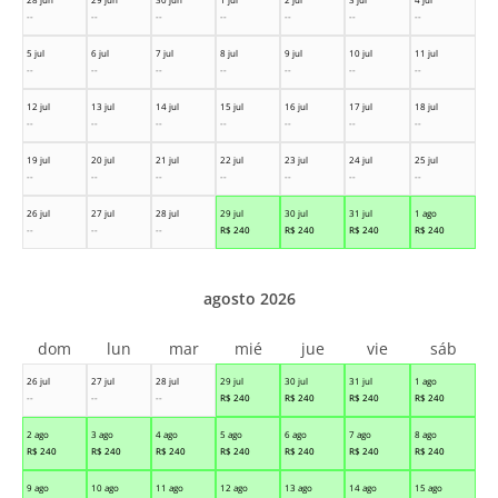
--
--
--
--
--
--
--
5 jul
6 jul
7 jul
8 jul
9 jul
10 jul
11 jul
--
--
--
--
--
--
--
12 jul
13 jul
14 jul
15 jul
16 jul
17 jul
18 jul
--
--
--
--
--
--
--
19 jul
20 jul
21 jul
22 jul
23 jul
24 jul
25 jul
--
--
--
--
--
--
--
26 jul
27 jul
28 jul
29 jul
30 jul
31 jul
1 ago
--
--
--
R$
240
R$
240
R$
240
R$
240
agosto 2026
dom
lun
mar
mié
jue
vie
sáb
26 jul
27 jul
28 jul
29 jul
30 jul
31 jul
1 ago
--
--
--
R$
240
R$
240
R$
240
R$
240
2 ago
3 ago
4 ago
5 ago
6 ago
7 ago
8 ago
R$
240
R$
240
R$
240
R$
240
R$
240
R$
240
R$
240
9 ago
10 ago
11 ago
12 ago
13 ago
14 ago
15 ago