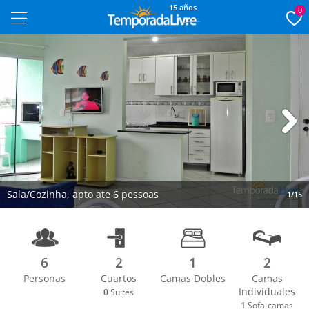
15 años
0
Next
Sala/Cozinha, apto ate 6 pessoas
1/15
6
2
1
2
Personas
Cuartos
Camas Dobles
Camas
Individuales
0
Suites
1
Sofa-camas