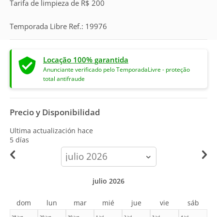
Tarifa de limpieza de R$ 200
Temporada Libre Ref.: 19976
Locação 100% garantida
Anunciante verificado pelo TemporadaLivre - proteção
total antifraude
Precio y Disponibilidad
Ultima actualización hace
5 días
calendar-
month
julio 2026
dom
lun
mar
mié
jue
vie
sáb
28 jun
29 jun
30 jun
1 jul
2 jul
3 jul
4 jul