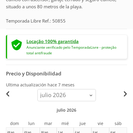
situado a unos 80 metros de la playa.
Temporada Libre Ref.: 50855
Locação 100% garantida
Anunciante verificado pelo TemporadaLivre - proteção
total antifraude
Precio y Disponibilidad
Ultima actualización hace
7 meses
calendar-
month
julio 2026
dom
lun
mar
mié
jue
vie
sáb
28 jun
29 jun
30 jun
1 jul
2 jul
3 jul
4 jul