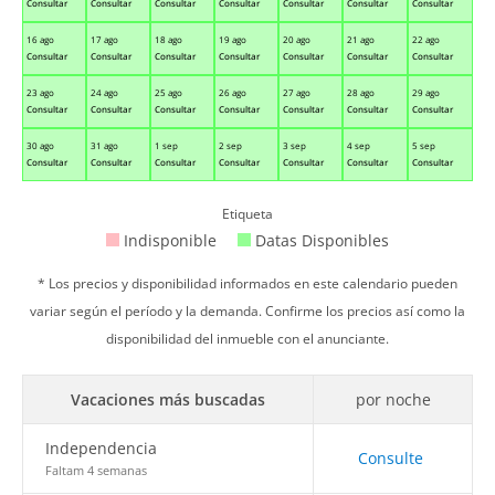
Consultar
Consultar
Consultar
Consultar
Consultar
Consultar
Consultar
16 ago
17 ago
18 ago
19 ago
20 ago
21 ago
22 ago
Consultar
Consultar
Consultar
Consultar
Consultar
Consultar
Consultar
23 ago
24 ago
25 ago
26 ago
27 ago
28 ago
29 ago
Consultar
Consultar
Consultar
Consultar
Consultar
Consultar
Consultar
30 ago
31 ago
1 sep
2 sep
3 sep
4 sep
5 sep
Consultar
Consultar
Consultar
Consultar
Consultar
Consultar
Consultar
Etiqueta
Indisponible
Datas Disponibles
* Los precios y disponibilidad informados en este calendario pueden
variar según el período y la demanda. Confirme los precios así como la
disponibilidad del inmueble con el anunciante.
Vacaciones más buscadas
por noche
Independencia
Consulte
Faltam 4 semanas