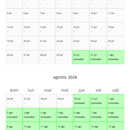
--
--
--
--
--
--
--
5 jul
6 jul
7 jul
8 jul
9 jul
10 jul
11 jul
--
--
--
--
--
--
--
12 jul
13 jul
14 jul
15 jul
16 jul
17 jul
18 jul
--
--
--
--
--
--
--
19 jul
20 jul
21 jul
22 jul
23 jul
24 jul
25 jul
--
--
--
--
--
--
--
26 jul
27 jul
28 jul
29 jul
30 jul
31 jul
1 ago
--
--
--
--
Consultar
Consultar
Consultar
agosto 2026
dom
lun
mar
mié
jue
vie
sáb
26 jul
27 jul
28 jul
29 jul
30 jul
31 jul
1 ago
--
--
--
--
Consultar
Consultar
Consultar
2 ago
3 ago
4 ago
5 ago
6 ago
7 ago
8 ago
Consultar
Consultar
Consultar
Consultar
Consultar
Consultar
Consultar
9 ago
10 ago
11 ago
12 ago
13 ago
14 ago
15 ago