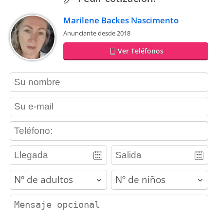
Marilene Backes Nascimento
Anunciante desde 2018
Ver Teléfonos
contact_name
contact_email
contact_phone
adults
children
contact_message