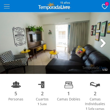
15 años
0
Next
1/32
5
2
1
2
Personas
Cuartos
Camas Dobles
Camas
Individuales
1
Suite
1
Sofa-camas