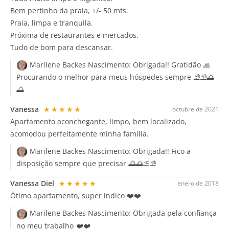
Bem pertinho da praia, +/- 50 mts.
Praia, limpa e tranquila.
Próxima de restaurantes e mercados.
Tudo de bom para descansar.
Marilene Backes Nascimento:
Obrigada!! Gratidão 🙏
Procurando o melhor para meus hóspedes sempre ⛱️⛱️🌅
🌅
Vanessa
★★★★★
octubre de 2021
Apartamento aconchegante, limpo, bem localizado,
acomodou perfeitamente minha família.
Marilene Backes Nascimento:
Obrigada!! Fico a
disposição sempre que precisar 🌅🌅⛱️⛱️
Vanessa Diel
★★★★★
enero de 2018
Ótimo apartamento, super indico ❤️❤️
Marilene Backes Nascimento:
Obrigada pela confiança
no meu trabalho ❤️❤️