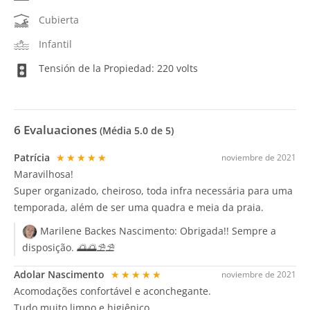
Cubierta
Infantil
Tensión de la Propiedad: 220 volts
6
Evaluaciones
(Média
5.0
de 5)
Patrícia
★★★★★
noviembre de 2021
Maravilhosa!
Super organizado, cheiroso, toda infra necessária para uma
temporada, além de ser uma quadra e meia da praia.
Marilene Backes Nascimento:
Obrigada!! Sempre a
disposição. 🌅🌅⛱️⛱️
Adolar Nascimento
★★★★★
noviembre de 2021
Acomodações confortável e aconchegante.
Tudo muito limpo e higiênico.