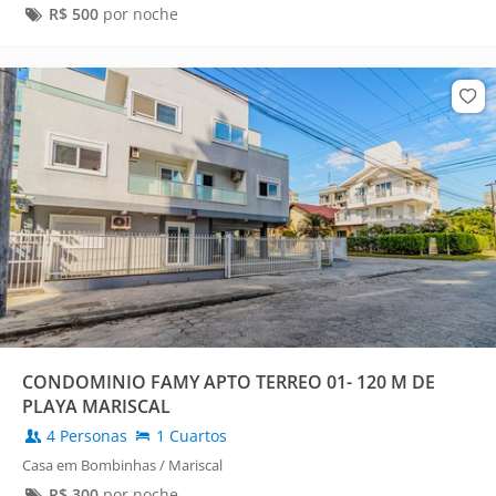
R$
500
por noche
CONDOMINIO FAMY APTO TERREO 01- 120 M DE
PLAYA MARISCAL
4 Personas
1 Cuartos
Casa em Bombinhas / Mariscal
R$
300
por noche