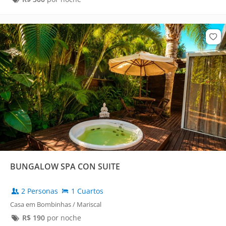
BUNGALOW SPA CON SUITE
2 Personas
1 Cuartos
Casa em Bombinhas / Mariscal
R$
190
por noche