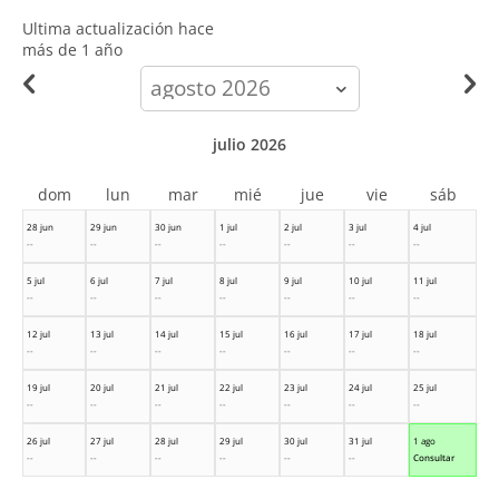
Ultima actualización hace
más de 1 año
calendar-
month
julio 2026
dom
lun
mar
mié
jue
vie
sáb
28 jun
29 jun
30 jun
1 jul
2 jul
3 jul
4 jul
--
--
--
--
--
--
--
5 jul
6 jul
7 jul
8 jul
9 jul
10 jul
11 jul
--
--
--
--
--
--
--
12 jul
13 jul
14 jul
15 jul
16 jul
17 jul
18 jul
--
--
--
--
--
--
--
19 jul
20 jul
21 jul
22 jul
23 jul
24 jul
25 jul
--
--
--
--
--
--
--
26 jul
27 jul
28 jul
29 jul
30 jul
31 jul
1 ago
--
--
--
--
--
--
Consultar