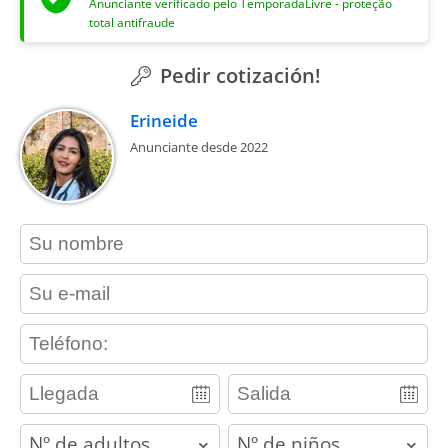
Anunciante verificado pelo TemporadaLivre - proteção
total antifraude
Pedir cotización!
Erineide
Anunciante desde 2022
contact_name
contact_email
contact_phone
adults
children