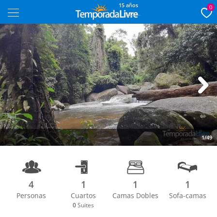
15 años
0
Next
1/49
4
1
1
1
Personas
Cuartos
Camas Dobles
Sofa-camas
0
Suites