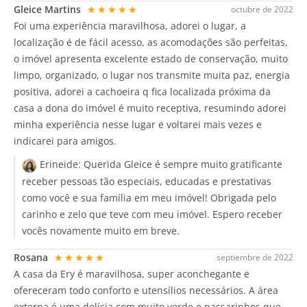
Gleice Martins
★★★★★
octubre de 2022
Foi uma experiência maravilhosa, adorei o lugar, a
localização é de fácil acesso, as acomodações são perfeitas,
o imóvel apresenta excelente estado de conservação, muito
limpo, organizado, o lugar nos transmite muita paz, energia
positiva, adorei a cachoeira q fica localizada próxima da
casa a dona do imóvel é muito receptiva, resumindo adorei
minha experiência nesse lugar e voltarei mais vezes e
indicarei para amigos.
Erineide:
Querida Gleice é sempre muito gratificante
receber pessoas tão especiais, educadas e prestativas
como você e sua família em meu imóvel! Obrigada pelo
carinho e zelo que teve com meu imóvel. Espero receber
vocês novamente muito em breve.
Rosana
★★★★★
septiembre de 2022
A casa da Ery é maravilhosa, super aconchegante e
ofereceram todo conforto e utensílios necessários. A área
externa é uma delícia com muito verde e passarinhos que