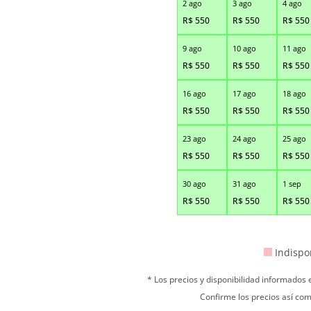
2 ago
3 ago
4 ago
R$
550
R$
550
R$
550
9 ago
10 ago
11 ago
R$
550
R$
550
R$
550
16 ago
17 ago
18 ago
R$
550
R$
550
R$
550
23 ago
24 ago
25 ago
R$
550
R$
550
R$
550
30 ago
31 ago
1 sep
R$
550
R$
550
R$
550
Indispo
* Los precios y disponibilidad informados
Confirme los precios así com