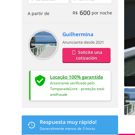
600
R$
por noche
A partir de
Guilhermina
Anunciante desde 2021
Solicite una
cotización
Locação 100% garantida
Anunciante verificado pelo
TemporadaLivre - proteção total
antifraude
Respuesta muy rápido!
Generalmente menos de 3 horas