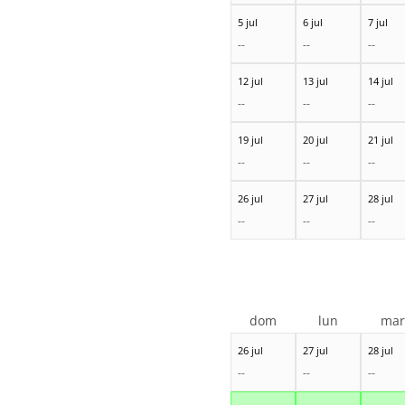
5 jul
6 jul
7 jul
--
--
--
12 jul
13 jul
14 jul
--
--
--
19 jul
20 jul
21 jul
--
--
--
26 jul
27 jul
28 jul
--
--
--
dom
lun
ma
26 jul
27 jul
28 jul
--
--
--