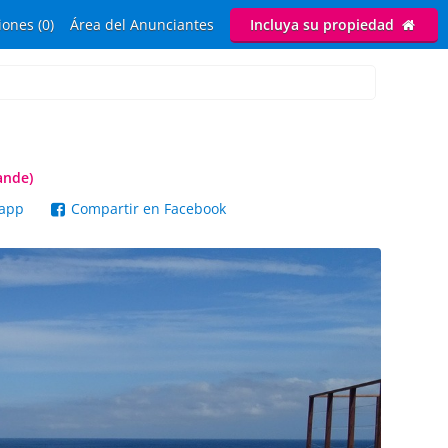
ones (0)
Área del Anunciantes
Incluya su propiedad
ande)
sapp
Compartir en Facebook