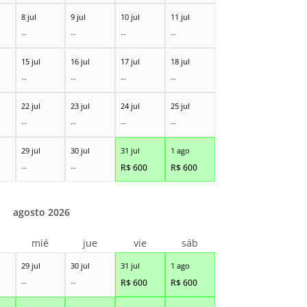
8 jul
9 jul
10 jul
11 jul
--
--
--
--
15 jul
16 jul
17 jul
18 jul
--
--
--
--
22 jul
23 jul
24 jul
25 jul
--
--
--
--
29 jul
30 jul
31 jul
1 ago
--
--
R$
600
R$
600
agosto 2026
r
mié
jue
vie
sáb
29 jul
30 jul
31 jul
1 ago
--
--
R$
600
R$
600