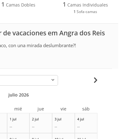
1
1
Camas Dobles
Camas Individuales
1
Sofa-camas
r de vacaciones em Angra dos Reis
íaco, con una mirada deslumbrante?!
-
julio 2026
r
mié
jue
vie
sáb
1 jul
2 jul
3 jul
4 jul
--
--
--
--