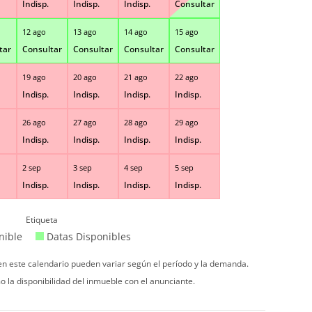
Indisp.
Indisp.
Indisp.
Consultar
12 ago
13 ago
14 ago
15 ago
tar
Consultar
Consultar
Consultar
Consultar
19 ago
20 ago
21 ago
22 ago
Indisp.
Indisp.
Indisp.
Indisp.
26 ago
27 ago
28 ago
29 ago
Indisp.
Indisp.
Indisp.
Indisp.
2 sep
3 sep
4 sep
5 sep
Indisp.
Indisp.
Indisp.
Indisp.
Etiqueta
nible
Datas Disponibles
 en este calendario pueden variar según el período y la demanda.
o la disponibilidad del inmueble con el anunciante.