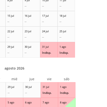
8 jul
9 jul
10 jul
11 jul
--
--
--
--
15 jul
16 jul
17 jul
18 jul
--
--
--
--
22 jul
23 jul
24 jul
25 jul
--
--
--
--
29 jul
30 jul
31 jul
1 ago
--
--
Indisp.
Indisp.
agosto 2026
r
mié
jue
vie
sáb
29 jul
30 jul
31 jul
1 ago
--
--
Indisp.
Indisp.
5 ago
6 ago
7 ago
8 ago