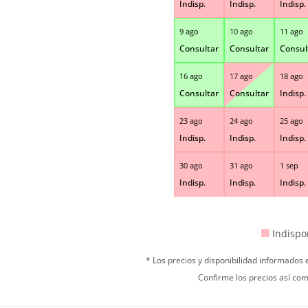
Indisp.
Indisp.
Indisp.
9 ago
10 ago
11 ago
Consultar
Consultar
Consul
16 ago
17 ago
18 ago
Consultar
Consultar
Indisp.
23 ago
24 ago
25 ago
Indisp.
Indisp.
Indisp.
30 ago
31 ago
1 sep
Indisp.
Indisp.
Indisp.
Indispo
* Los precios y disponibilidad informados
Confirme los precios así com