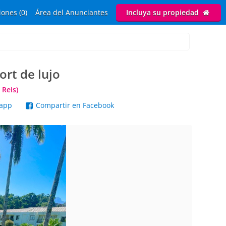
ones (0)
Área del Anunciantes
Incluya su propiedad
rt de lujo
 Reis)
sapp
Compartir en Facebook