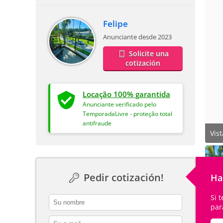
Felipe
Anunciante desde 2023
Solicite una
cotización
Locação 100% garantida
Anunciante verificado pelo
TemporadaLivre - proteção total
antifraude
Vis
Pedir cotización!
Ha
Si 
contact_name
par
contact_email