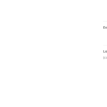
Ev
Lo
(c