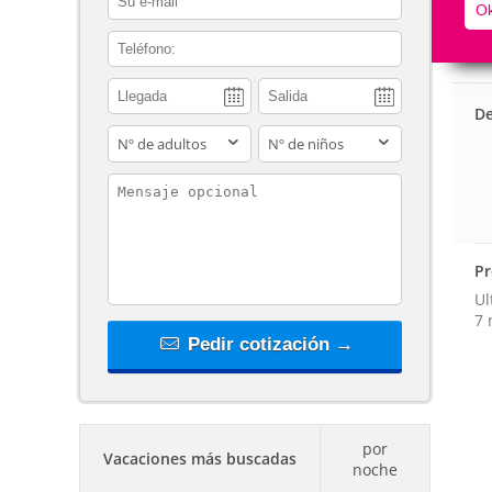
Ok
contact_phone
De
adults
children
contact_message
Pr
Ul
7 
Pedir cotización →
por
Vacaciones más buscadas
noche