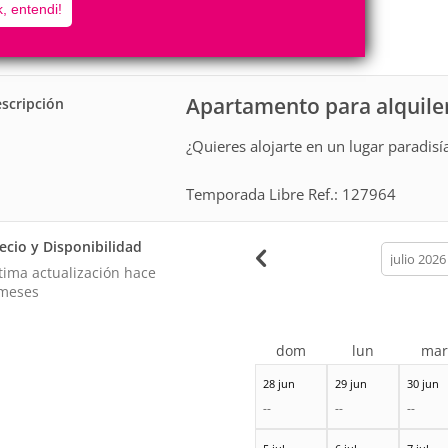
5
1
, entendi!
Personas
Cuartos
0
Suites
Apartamento para alquile
scripción
¿Quieres alojarte en un lugar paradis
Temporada Libre Ref.: 127964
ecio y Disponibilidad
calendar
month
tima actualización hace
meses
dom
lun
ma
28 jun
29 jun
30 jun
--
--
--