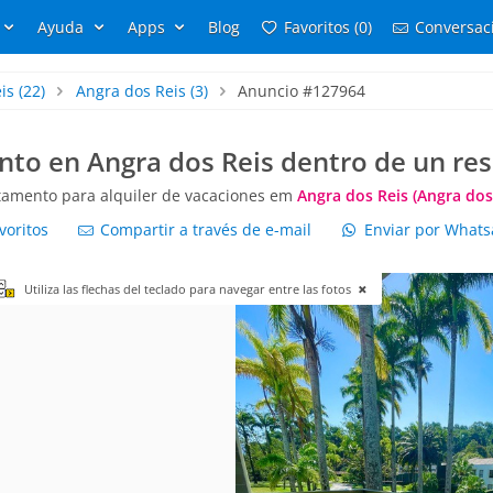
Ayuda
Apps
Blog
Favoritos (0)
Conversaci
is
(22)
Angra dos Reis
(3)
Anuncio #127964
to en Angra dos Reis dentro de un reso
tamento para alquiler de vacaciones em
Angra dos Reis (Angra dos
voritos
Compartir a través de e-mail
Enviar por What
Utiliza las flechas del teclado para navegar entre las fotos