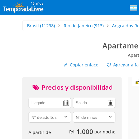
15 años
Brasil
(11298)
Rio de Janeiro
(913)
Angra dos Re
Apartamen
Apar
Copiar enlace
Agregar a fa
Precios y disponibilidad
adults
children
1.000
R$
por noche
A partir de