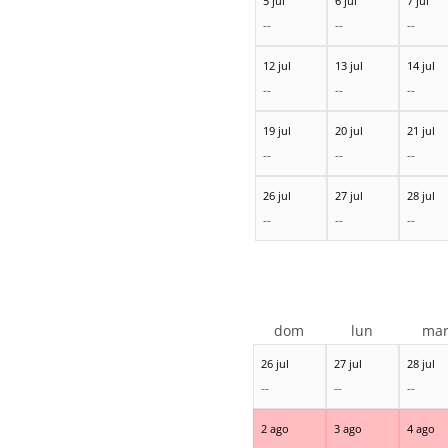
5 jul
6 jul
7 jul
--
--
--
12 jul
13 jul
14 jul
--
--
--
19 jul
20 jul
21 jul
--
--
--
26 jul
27 jul
28 jul
--
--
--
dom
lun
ma
26 jul
27 jul
28 jul
--
--
--
2 ago
3 ago
4 ago