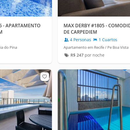
6 - APARTAMENTO
MAX DERBY #1805 - COMODID
M
DE CARPEDIEM
4 Personas
1 Cuartos
ia do Pina
Apartamento em Recife / Pe Boa Vista
R$
247
por noche