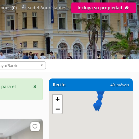
ones (0)
Área del Anunciantes
Incluya su propiedad
aya/Barrio
Recife
49
imóveis
 para el
+
−