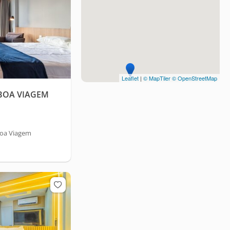
Leaflet
|
© MapTiler
© OpenStreetMap
 BOA VIAGEM
Boa Viagem