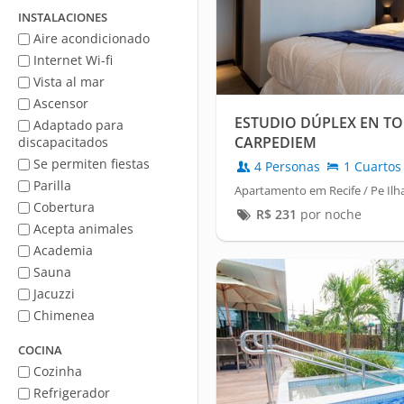
mar
INSTALACIONES
Aire acondicionado
Internet Wi-fi
Vista al mar
Ascensor
ESTUDIO DÚPLEX EN TO
Adaptado para
CARPEDIEM
discapacitados
Se permiten fiestas
4 Personas
1 Cuartos
Parilla
Apartamento em Recife / Pe Ilha
Cobertura
R$
231
por noche
Acepta animales
Academia
Sauna
Jacuzzi
Chimenea
COCINA
Cozinha
Refrigerador