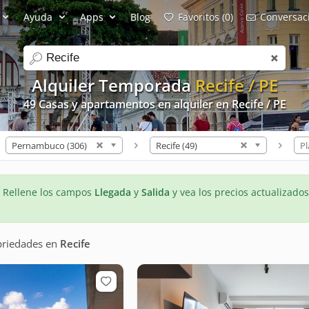
Ayuda
Apps
Blog
Favoritos (0)
Conversaci
search
Alquiler Temporada
Recife / PE
49 Casas y apartamentos en alquiler en Recife / PE
Pernambuco (306)
Recife (49)
Pl
- Rellene los campos
Llegada
y
Salida
y vea los precios actualizados
priedades
en
Recife