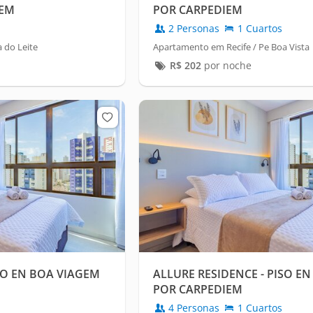
IEM
POR CARPEDIEM
2 Personas
1 Cuartos
 do Leite
Apartamento em Recife / Pe Boa Vista
R$
202
por noche
SO EN BOA VIAGEM
ALLURE RESIDENCE - PISO E
POR CARPEDIEM
4 Personas
1 Cuartos