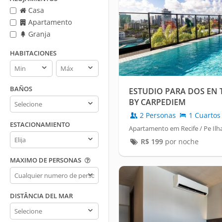
Casa
Apartamento
Granja
HABITACIONES
Habitaciones
Habitaciones
min
max
BAÑOS
ESTUDIO PARA DOS EN 
Baños
BY CARPEDIEM
2 Personas
1 Cuartos
ESTACIONAMIENTO
Apartamento em Recife / Pe Ilha
Estacionamiento
R$
199
por noche
MAXIMO DE PERSONAS
Maximo
de
personas
DISTÂNCIA DEL MAR
Distância
del