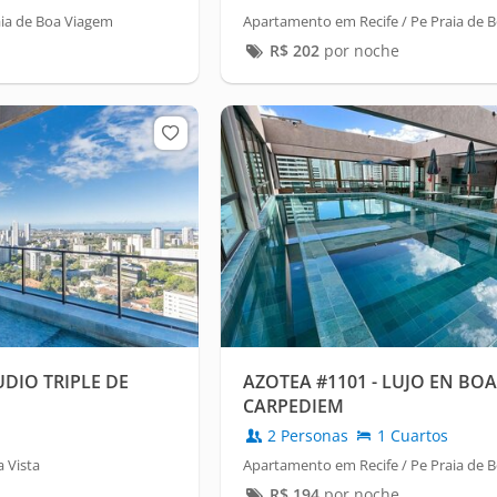
aia de Boa Viagem
Apartamento em Recife / Pe Praia de 
R$
202
por noche
UDIO TRIPLE DE
AZOTEA #1101 - LUJO EN BO
CARPEDIEM
2 Personas
1 Cuartos
 Vista
Apartamento em Recife / Pe Praia de 
R$
194
por noche