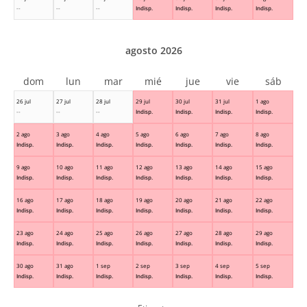
--
--
--
Indisp.
Indisp.
Indisp.
Indisp.
agosto 2026
dom
lun
mar
mié
jue
vie
sáb
26 jul
27 jul
28 jul
29 jul
30 jul
31 jul
1 ago
--
--
--
Indisp.
Indisp.
Indisp.
Indisp.
2 ago
3 ago
4 ago
5 ago
6 ago
7 ago
8 ago
Indisp.
Indisp.
Indisp.
Indisp.
Indisp.
Indisp.
Indisp.
9 ago
10 ago
11 ago
12 ago
13 ago
14 ago
15 ago
Indisp.
Indisp.
Indisp.
Indisp.
Indisp.
Indisp.
Indisp.
16 ago
17 ago
18 ago
19 ago
20 ago
21 ago
22 ago
Indisp.
Indisp.
Indisp.
Indisp.
Indisp.
Indisp.
Indisp.
23 ago
24 ago
25 ago
26 ago
27 ago
28 ago
29 ago
Indisp.
Indisp.
Indisp.
Indisp.
Indisp.
Indisp.
Indisp.
30 ago
31 ago
1 sep
2 sep
3 sep
4 sep
5 sep
Indisp.
Indisp.
Indisp.
Indisp.
Indisp.
Indisp.
Indisp.