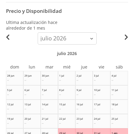
Precio y Disponibilidad
Ultima actualización hace
alrededor de 1 mes
calendar-
month
julio 2026
dom
lun
mar
mié
jue
vie
sáb
28 jun
29 jun
30 jun
1 jul
2 jul
3 jul
4 jul
--
--
--
--
--
--
--
5 jul
6 jul
7 jul
8 jul
9 jul
10 jul
11 jul
--
--
--
--
--
--
--
12 jul
13 jul
14 jul
15 jul
16 jul
17 jul
18 jul
--
--
--
--
--
--
--
19 jul
20 jul
21 jul
22 jul
23 jul
24 jul
25 jul
--
--
--
--
--
--
--
26 jul
27 jul
28 jul
29 jul
30 jul
31 jul
1 ago