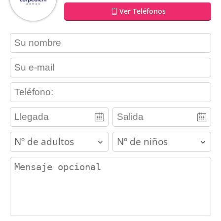
Ver Teléfonos
contact_name
contact_email
contact_phone
adults
children
contact_message