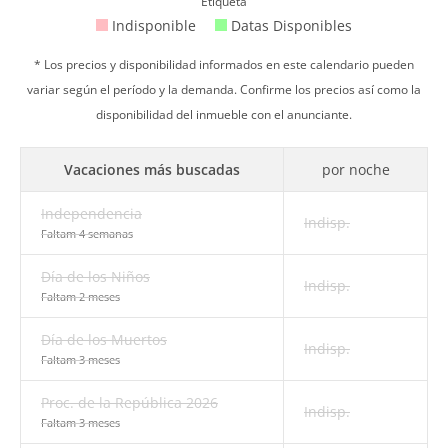
Etiqueta
Indisponible
Datas Disponibles
* Los precios y disponibilidad informados en este calendario pueden
variar según el período y la demanda. Confirme los precios así como la
disponibilidad del inmueble con el anunciante.
Vacaciones más buscadas
por noche
Independencia
Indisp.
Faltam 4 semanas
Día de los Niños
Indisp.
Faltam 2 meses
Día de los Muertos
Indisp.
Faltam 3 meses
Proc. de la República 2026
Indisp.
Faltam 3 meses