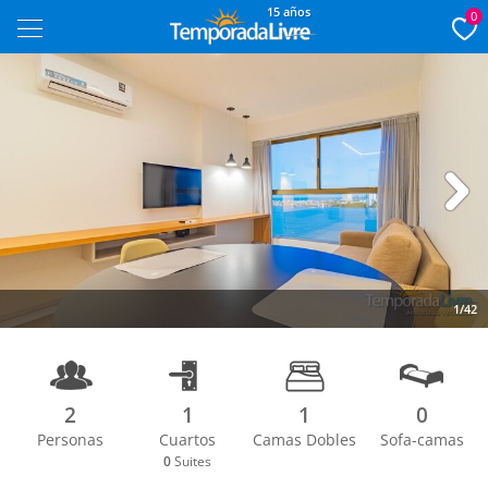
15 años
0
Next
1/42
2
1
1
0
Personas
Cuartos
Camas Dobles
Sofa-camas
0
Suites