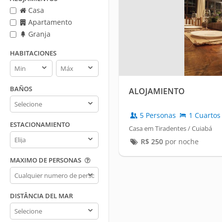
Casa
Apartamento
Granja
HABITACIONES
Habitaciones
Habitaciones
min
max
BAÑOS
ALOJAMIENTO
Baños
5 Personas
1 Cuartos
ESTACIONAMIENTO
Casa em Tiradentes / Cuiabá
Estacionamiento
R$
250
por noche
MAXIMO DE PERSONAS
Maximo
de
personas
DISTÂNCIA DEL MAR
Distância
del