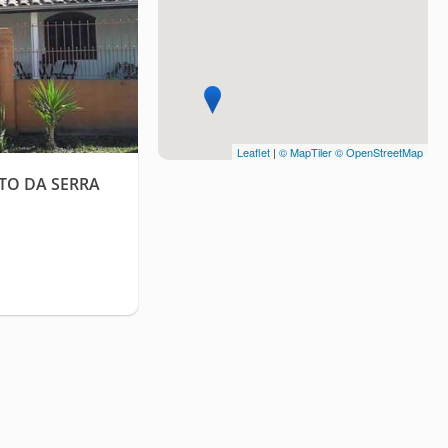
Leaflet
|
© MapTiler
© OpenStreetMap
TO DA SERRA