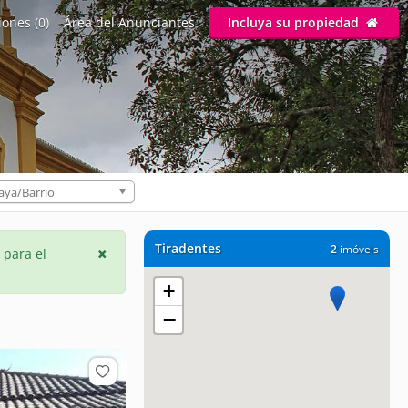
ones (0)
Área del Anunciantes
Incluya su propiedad
aya/Barrio
Tiradentes
2
imóveis
 para el
+
−