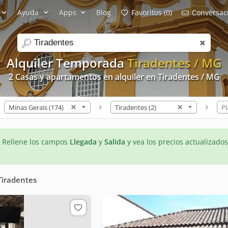
Ayuda
Apps
Blog
Favoritos (0)
Conversaci
search
Alquiler Temporada
Tiradentes / MG
2 Casas y apartamentos en alquiler en Tiradentes / MG
Minas Gerais (174)
Tiradentes (2)
Pl
- Rellene los campos
Llegada
y
Salida
y vea los precios actualizados
Tiradentes