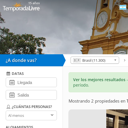
15 años
¿A donde vas?
🇧🇷 Brasil (11.300)
DATAS
Ver los mejores resultados
período.
Mostrando 2 propiedades
en
¿CUÁNTAS PERSONAS?
¿Cuántas
personas?
ALOJAMIENTOS