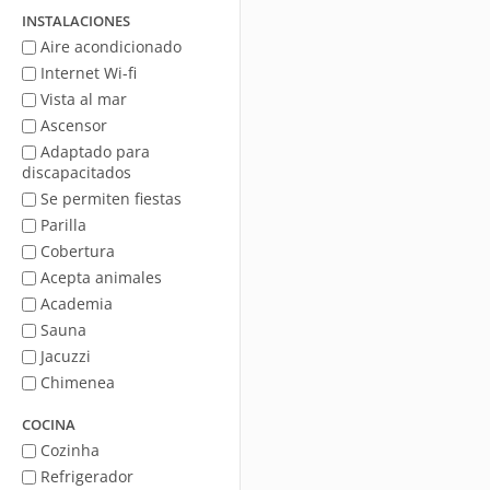
mar
INSTALACIONES
Aire acondicionado
Internet Wi-fi
Vista al mar
Ascensor
Adaptado para
discapacitados
Se permiten fiestas
Parilla
Cobertura
Acepta animales
Academia
Sauna
Jacuzzi
Chimenea
COCINA
Cozinha
Refrigerador