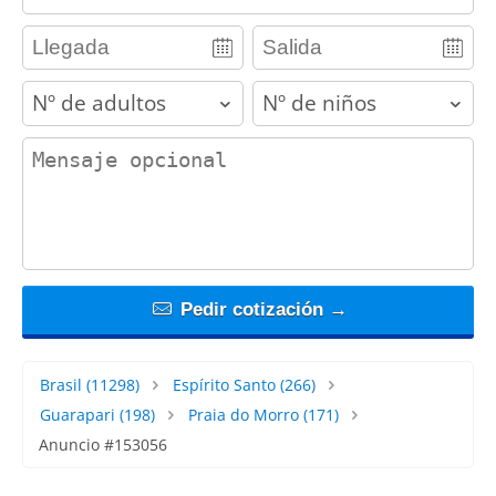
adults
children
contact_message
Pedir cotización →
Brasil
(11298)
Espírito Santo
(266)
Guarapari
(198)
Praia do Morro
(171)
Anuncio #153056