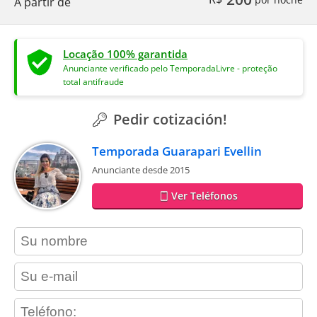
A partir de
Locação 100% garantida
Anunciante verificado pelo TemporadaLivre - proteção
total antifraude
Pedir cotización!
Temporada Guarapari Evellin
Anunciante desde 2015
Ver Teléfonos
contact_name
contact_email
contact_phone