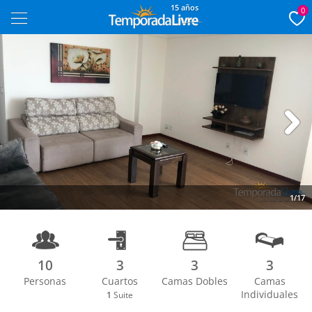
15 años
0
Next
1/17
10
3
3
3
Personas
Cuartos
Camas Dobles
Camas
Individuales
1
Suite