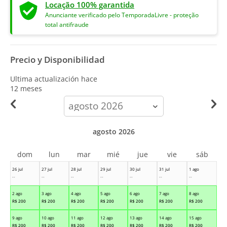
Locação 100% garantida
Anunciante verificado pelo TemporadaLivre - proteção
total antifraude
Precio y Disponibilidad
Ultima actualización hace
12 meses
calendar-
month
agosto 2026
dom
lun
mar
mié
jue
vie
sáb
26 jul
27 jul
28 jul
29 jul
30 jul
31 jul
1 ago
--
--
--
--
--
--
--
2 ago
3 ago
4 ago
5 ago
6 ago
7 ago
8 ago
R$
200
R$
200
R$
200
R$
200
R$
200
R$
200
R$
200
9 ago
10 ago
11 ago
12 ago
13 ago
14 ago
15 ago
R$
200
R$
200
R$
200
R$
200
R$
200
R$
200
R$
200