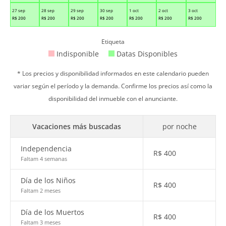
27 sep
28 sep
29 sep
30 sep
1 oct
2 oct
3 oct
R$
200
R$
200
R$
200
R$
200
R$
200
R$
200
R$
200
Etiqueta
Indisponible
Datas Disponibles
* Los precios y disponibilidad informados en este calendario pueden
variar según el período y la demanda. Confirme los precios así como la
disponibilidad del inmueble con el anunciante.
Vacaciones más buscadas
por noche
Independencia
R$
400
Faltam 4 semanas
Día de los Niños
R$
400
Faltam 2 meses
Día de los Muertos
R$
400
Faltam 3 meses