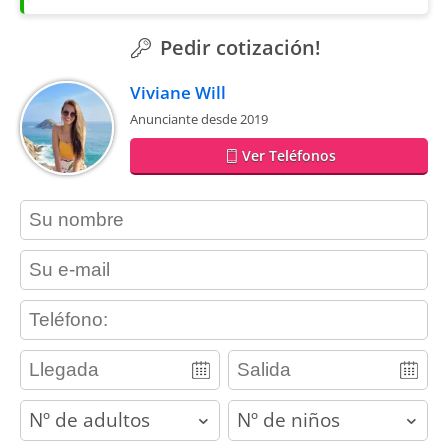
Pedir cotización!
Viviane Will
Anunciante desde 2019
Ver Teléfonos
contact_name
contact_email
contact_phone
adults
children