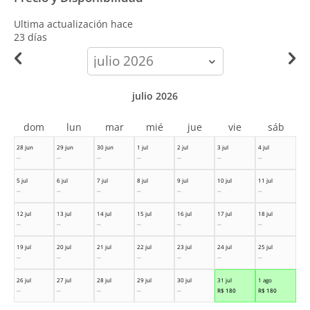
Ultima actualización hace
23 días
calendar-
month
julio 2026
dom
lun
mar
mié
jue
vie
sáb
28 jun
29 jun
30 jun
1 jul
2 jul
3 jul
4 jul
--
--
--
--
--
--
--
5 jul
6 jul
7 jul
8 jul
9 jul
10 jul
11 jul
--
--
--
--
--
--
--
12 jul
13 jul
14 jul
15 jul
16 jul
17 jul
18 jul
--
--
--
--
--
--
--
19 jul
20 jul
21 jul
22 jul
23 jul
24 jul
25 jul
--
--
--
--
--
--
--
26 jul
27 jul
28 jul
29 jul
30 jul
31 jul
1 ago
--
--
--
--
--
R$
180
R$
180