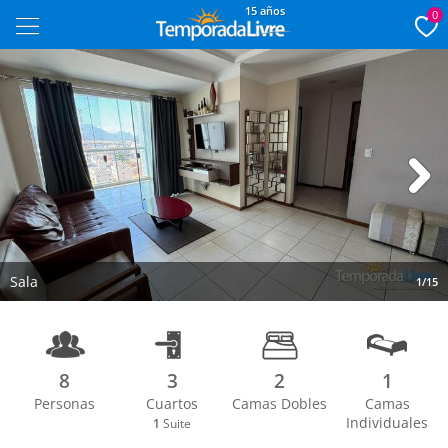
15 años
0
Next
Sala
1/15
8
3
2
1
Personas
Cuartos
Camas Dobles
Camas
Individuales
1
Suite