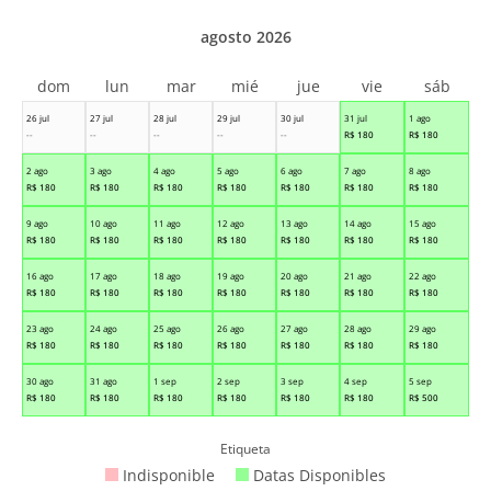
agosto 2026
dom
lun
mar
mié
jue
vie
sáb
26 jul
27 jul
28 jul
29 jul
30 jul
31 jul
1 ago
--
--
--
--
--
R$
180
R$
180
2 ago
3 ago
4 ago
5 ago
6 ago
7 ago
8 ago
R$
180
R$
180
R$
180
R$
180
R$
180
R$
180
R$
180
9 ago
10 ago
11 ago
12 ago
13 ago
14 ago
15 ago
R$
180
R$
180
R$
180
R$
180
R$
180
R$
180
R$
180
16 ago
17 ago
18 ago
19 ago
20 ago
21 ago
22 ago
R$
180
R$
180
R$
180
R$
180
R$
180
R$
180
R$
180
23 ago
24 ago
25 ago
26 ago
27 ago
28 ago
29 ago
R$
180
R$
180
R$
180
R$
180
R$
180
R$
180
R$
180
30 ago
31 ago
1 sep
2 sep
3 sep
4 sep
5 sep
R$
180
R$
180
R$
180
R$
180
R$
180
R$
180
R$
500
Etiqueta
Indisponible
Datas Disponibles