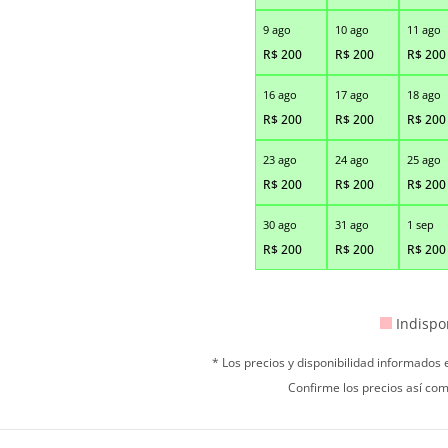
9 ago
10 ago
11 ago
R$
200
R$
200
R$
200
16 ago
17 ago
18 ago
R$
200
R$
200
R$
200
23 ago
24 ago
25 ago
R$
200
R$
200
R$
200
30 ago
31 ago
1 sep
R$
200
R$
200
R$
200
Indispo
* Los precios y disponibilidad informados
Confirme los precios así com