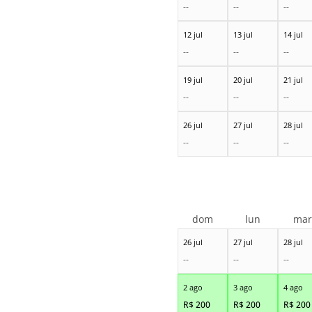
--
--
--
12 jul
13 jul
14 jul
--
--
--
19 jul
20 jul
21 jul
--
--
--
26 jul
27 jul
28 jul
--
--
--
dom
lun
ma
26 jul
27 jul
28 jul
--
--
--
2 ago
3 ago
4 ago
R$
200
R$
200
R$
200