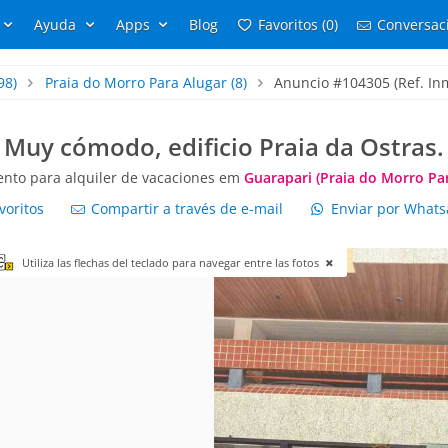
Ayuda
Apps
Blog
Favoritos (0)
Conversaci
98)
Praia do Morro Para Alugar
(8)
Anuncio #104305 (Ref. Inm
Muy cómodo, edificio Praia da Ostras.
nto para alquiler de vacaciones em
Guarapari (Praia do Morro Par
voritos
Compartir a través de e-mail
Enviar por What
Utiliza las flechas del teclado para navegar entre las fotos