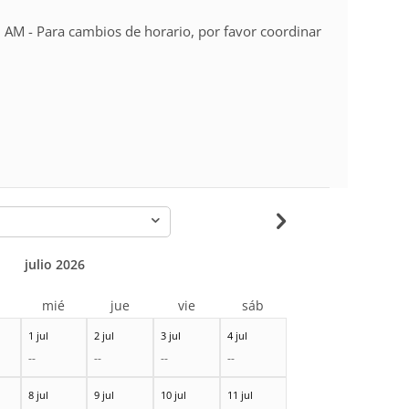
 AM - Para cambios de horario, por favor coordinar
-
julio 2026
r
mié
jue
vie
sáb
1 jul
2 jul
3 jul
4 jul
--
--
--
--
8 jul
9 jul
10 jul
11 jul