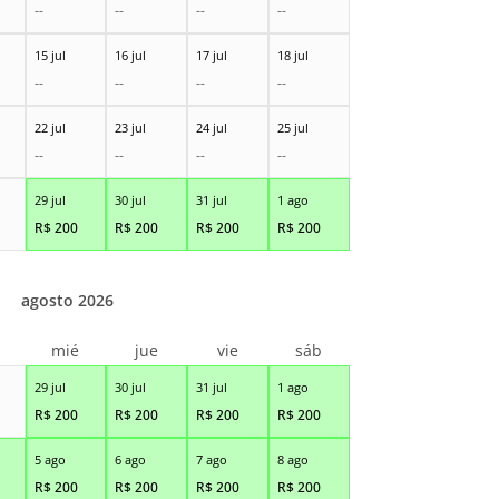
--
--
--
--
15 jul
16 jul
17 jul
18 jul
--
--
--
--
22 jul
23 jul
24 jul
25 jul
--
--
--
--
29 jul
30 jul
31 jul
1 ago
R$
200
R$
200
R$
200
R$
200
agosto 2026
r
mié
jue
vie
sáb
29 jul
30 jul
31 jul
1 ago
R$
200
R$
200
R$
200
R$
200
5 ago
6 ago
7 ago
8 ago
R$
200
R$
200
R$
200
R$
200