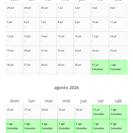
28 jun
29 jun
30 jun
1 jul
2 jul
3 jul
4 jul
--
--
--
--
--
--
--
5 jul
6 jul
7 jul
8 jul
9 jul
10 jul
11 jul
--
--
--
--
--
--
--
12 jul
13 jul
14 jul
15 jul
16 jul
17 jul
18 jul
--
--
--
--
--
--
--
19 jul
20 jul
21 jul
22 jul
23 jul
24 jul
25 jul
--
--
--
--
--
--
--
26 jul
27 jul
28 jul
29 jul
30 jul
31 jul
1 ago
--
--
--
--
--
Consultar
Consultar
agosto 2026
dom
lun
mar
mié
jue
vie
sáb
26 jul
27 jul
28 jul
29 jul
30 jul
31 jul
1 ago
--
--
--
--
--
Consultar
Consultar
2 ago
3 ago
4 ago
5 ago
6 ago
7 ago
8 ago
Consultar
Consultar
Consultar
Consultar
Consultar
Consultar
Consultar