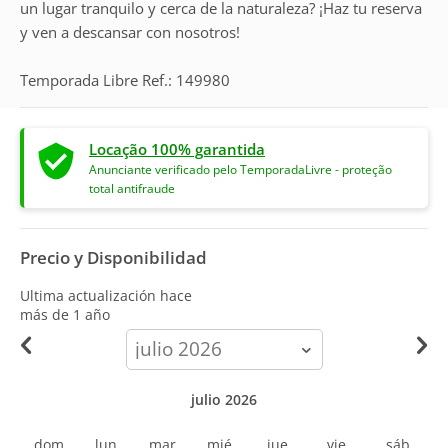
un lugar tranquilo y cerca de la naturaleza? ¡Haz tu reserva
y ven a descansar con nosotros!
Temporada Libre Ref.: 149980
Locação 100% garantida
Anunciante verificado pelo TemporadaLivre - proteção
total antifraude
Precio y Disponibilidad
Ultima actualización hace
más de 1 año
calendar-
month
julio 2026
dom
lun
mar
mié
jue
vie
sáb