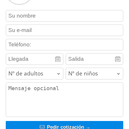
contact_name
contact_email
contact_phone
adults
children
contact_message
Pedir cotización →