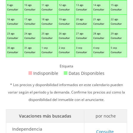
9 ago
10 ago
11 ago
12 ago
13 ago
14 ago
15 ago
Consultar
Consultar
Consultar
Consultar
Consultar
Consultar
Consultar
16 ago
17 ago
18 ago
19 ago
20 ago
21 ago
22 ago
Consultar
Consultar
Consultar
Consultar
Consultar
Consultar
Consultar
23 ago
24 ago
25 ago
26 ago
27 ago
28 ago
29 ago
Consultar
Consultar
Consultar
Consultar
Consultar
Consultar
Consultar
30 ago
31 ago
1 sep
2 sep
3 sep
4 sep
5 sep
Consultar
Consultar
Consultar
Consultar
Consultar
Consultar
Consultar
Etiqueta
Indisponible
Datas Disponibles
* Los precios y disponibilidad informados en este calendario pueden
variar según el período y la demanda. Confirme los precios así como la
disponibilidad del inmueble con el anunciante.
Vacaciones más buscadas
por noche
Independencia
Consulte