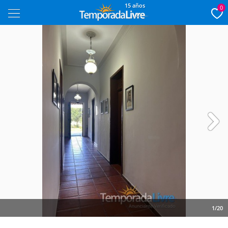
15 años
0
Next
1/20