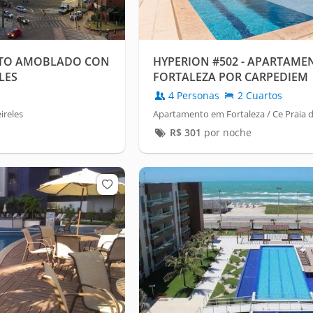
TO AMOBLADO CON
HYPERION #502 - APARTAME
LES
FORTALEZA POR CARPEDIEM
4 Personas
2 Cuartos
ireles
Apartamento em Fortaleza / Ce Praia d
R$
301
por noche