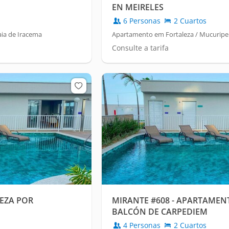
EN MEIRELES
6 Personas
2 Cuartos
aia de Iracema
Apartamento em Fortaleza / Mucuripe
Consulte a tarifa
LEZA POR
MIRANTE #608 - APARTAME
BALCÓN DE CARPEDIEM
4 Personas
2 Cuartos