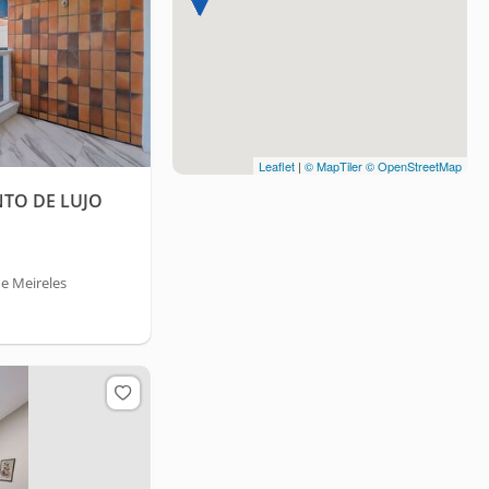
Leaflet
|
© MapTiler
© OpenStreetMap
NTO DE LUJO
e Meireles