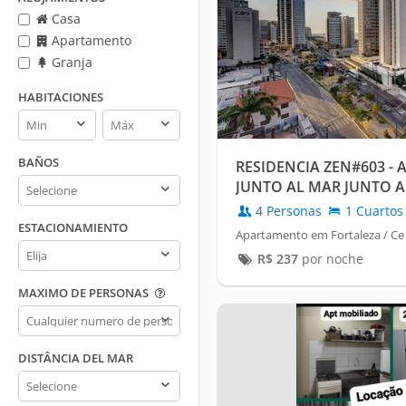
Casa
Apartamento
Granja
HABITACIONES
Habitaciones
Habitaciones
min
max
BAÑOS
RESIDENCIA ZEN#603 -
Baños
JUNTO AL MAR JUNTO A
4 Personas
1 Cuartos
ESTACIONAMIENTO
Apartamento em Fortaleza / Ce 
Estacionamiento
R$
237
por noche
MAXIMO DE PERSONAS
Maximo
de
personas
DISTÂNCIA DEL MAR
Distância
del