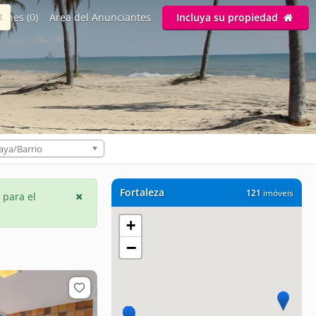
×
ones (0)
Área del Anunciantes
Incluya su propiedad
aya/Barrio
Fortaleza
121
imóveis
 para el
+
−