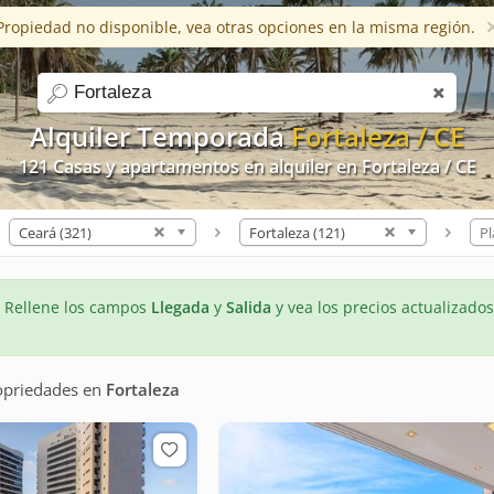
Propiedad no disponible, vea otras opciones en la misma región.
Ayuda
Apps
Blog
Favoritos (0)
Conversaci
search
Alquiler Temporada
Fortaleza / CE
121 Casas y apartamentos en alquiler en Fortaleza / CE
Ceará (321)
Fortaleza (121)
Pl
- Rellene los campos
Llegada
y
Salida
y vea los precios actualizados
opriedades
en
Fortaleza