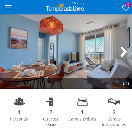
15 años
0
Next
1/44
4
2
1
2
Personas
Cuartos
Camas Dobles
Camas
Individuales
1
Suite