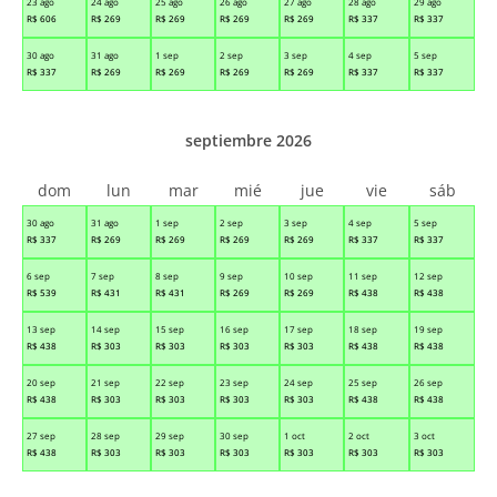
23 ago
24 ago
25 ago
26 ago
27 ago
28 ago
29 ago
R$
606
R$
269
R$
269
R$
269
R$
269
R$
337
R$
337
30 ago
31 ago
1 sep
2 sep
3 sep
4 sep
5 sep
R$
337
R$
269
R$
269
R$
269
R$
269
R$
337
R$
337
septiembre 2026
dom
lun
mar
mié
jue
vie
sáb
30 ago
31 ago
1 sep
2 sep
3 sep
4 sep
5 sep
R$
337
R$
269
R$
269
R$
269
R$
269
R$
337
R$
337
6 sep
7 sep
8 sep
9 sep
10 sep
11 sep
12 sep
R$
539
R$
431
R$
431
R$
269
R$
269
R$
438
R$
438
13 sep
14 sep
15 sep
16 sep
17 sep
18 sep
19 sep
R$
438
R$
303
R$
303
R$
303
R$
303
R$
438
R$
438
20 sep
21 sep
22 sep
23 sep
24 sep
25 sep
26 sep
R$
438
R$
303
R$
303
R$
303
R$
303
R$
438
R$
438
27 sep
28 sep
29 sep
30 sep
1 oct
2 oct
3 oct
R$
438
R$
303
R$
303
R$
303
R$
303
R$
303
R$
303