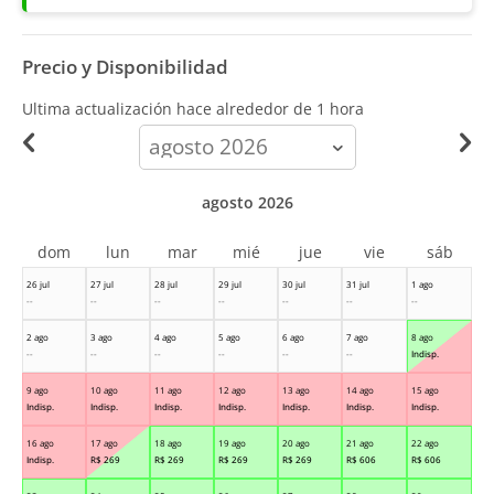
Precio y Disponibilidad
Ultima actualización hace
alrededor de 1 hora
calendar-
month
agosto 2026
dom
lun
mar
mié
jue
vie
sáb
26 jul
27 jul
28 jul
29 jul
30 jul
31 jul
1 ago
--
--
--
--
--
--
--
2 ago
3 ago
4 ago
5 ago
6 ago
7 ago
8 ago
--
--
--
--
--
--
Indisp.
9 ago
10 ago
11 ago
12 ago
13 ago
14 ago
15 ago
Indisp.
Indisp.
Indisp.
Indisp.
Indisp.
Indisp.
Indisp.
16 ago
17 ago
18 ago
19 ago
20 ago
21 ago
22 ago
Indisp.
R$
269
R$
269
R$
269
R$
269
R$
606
R$
606