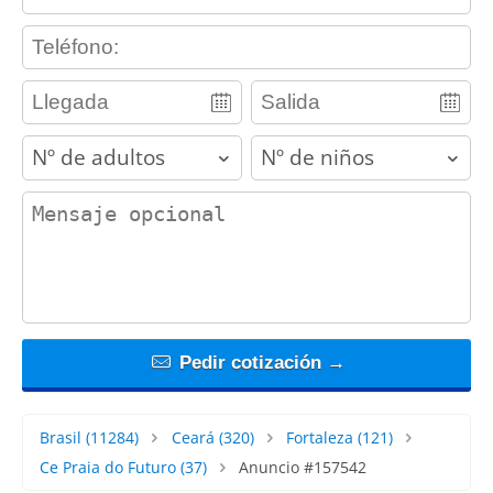
contact_phone
adults
children
contact_message
Pedir cotización →
Brasil
(11284)
Ceará
(320)
Fortaleza
(121)
Ce Praia do Futuro
(37)
Anuncio #157542