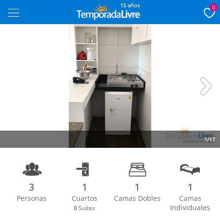
15 años
0
Next
1/17
3
1
1
1
Personas
Cuartos
Camas Dobles
Camas
Individuales
0
Suites