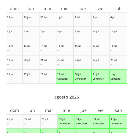
dom
lun
mar
mié
jue
vie
sáb
28 jun
29 jun
30 jun
1 jul
2 jul
3 jul
4 jul
--
--
--
--
--
--
--
5 jul
6 jul
7 jul
8 jul
9 jul
10 jul
11 jul
--
--
--
--
--
--
--
12 jul
13 jul
14 jul
15 jul
16 jul
17 jul
18 jul
--
--
--
--
--
--
--
19 jul
20 jul
21 jul
22 jul
23 jul
24 jul
25 jul
--
--
--
--
--
--
--
26 jul
27 jul
28 jul
29 jul
30 jul
31 jul
1 ago
--
--
--
Consultar
Consultar
Consultar
Consultar
agosto 2026
dom
lun
mar
mié
jue
vie
sáb
26 jul
27 jul
28 jul
29 jul
30 jul
31 jul
1 ago
--
--
--
Consultar
Consultar
Consultar
Consultar