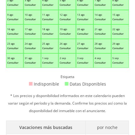
2 ago
3 ago
4 ago
5 ago
6 ago
7 ago
8 ago
Consultar
Consultar
Consultar
Consultar
Consultar
Consultar
Consultar
9 ago
10 ago
11 ago
12 ago
13 ago
14 ago
15 ago
Consultar
Consultar
Consultar
Consultar
Consultar
Consultar
Consultar
16 ago
17 ago
18 ago
19 ago
20 ago
21 ago
22 ago
Consultar
Consultar
Consultar
Consultar
Consultar
Consultar
Consultar
23 ago
24 ago
25 ago
26 ago
27 ago
28 ago
29 ago
Consultar
Consultar
Consultar
Consultar
Consultar
Consultar
Consultar
30 ago
31 ago
1 sep
2 sep
3 sep
4 sep
5 sep
Consultar
Consultar
Consultar
Consultar
Consultar
Consultar
Consultar
Etiqueta
Indisponible
Datas Disponibles
* Los precios y disponibilidad informados en este calendario pueden
variar según el período y la demanda. Confirme los precios así como la
disponibilidad del inmueble con el anunciante.
Vacaciones más buscadas
por noche