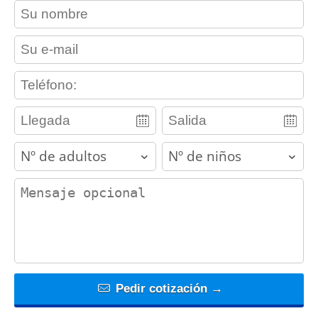
contact_name
contact_email
contact_phone
adults
children
contact_message
Pedir cotización →