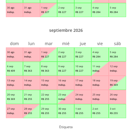
30 ago
31 ago
1 sep
2 sep
3 sep
4 sep
5 sep
Indisp.
Indisp.
R$
227
R$
227
R$
227
R$
284
R$
284
septiembre 2026
dom
lun
mar
mié
jue
vie
sáb
30 ago
31 ago
1 sep
2 sep
3 sep
4 sep
5 sep
Indisp.
Indisp.
R$
227
R$
227
R$
227
R$
284
R$
284
6 sep
7 sep
8 sep
9 sep
10 sep
11 sep
12 sep
R$
409
R$
363
R$
363
R$
227
R$
227
Indisp.
Indisp.
13 sep
14 sep
15 sep
16 sep
17 sep
18 sep
19 sep
Indisp.
Indisp.
Indisp.
Indisp.
Indisp.
Indisp.
R$
369
20 sep
21 sep
22 sep
23 sep
24 sep
25 sep
26 sep
R$
369
R$
255
R$
255
Indisp.
Indisp.
Indisp.
Indisp.
27 sep
28 sep
29 sep
30 sep
1 oct
2 oct
3 oct
Indisp.
R$
255
R$
255
R$
255
R$
255
R$
255
R$
255
Etiqueta