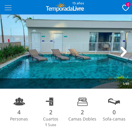
15 años
0
Next
1/49
4
2
2
0
Personas
Cuartos
Camas Dobles
Sofa-camas
1
Suite