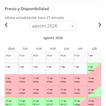
Precio y Disponibilidad
Ultima actualización hace
27 minutos
calendar-
month
agosto 2026
dom
lun
mar
mié
jue
vie
sáb
26 jul
27 jul
28 jul
29 jul
30 jul
31 jul
1 ago
--
--
--
--
--
--
--
2 ago
3 ago
4 ago
5 ago
6 ago
7 ago
8 ago
--
--
--
--
--
--
Indisp.
9 ago
10 ago
11 ago
12 ago
13 ago
14 ago
15 ago
Indisp.
Indisp.
Indisp.
Indisp.
Indisp.
Indisp.
Indisp.
16 ago
17 ago
18 ago
19 ago
20 ago
21 ago
22 ago
Indisp.
Indisp.
Indisp.
Indisp.
Indisp.
Indisp.
R$
511
23 ago
24 ago
25 ago
26 ago
27 ago
28 ago
29 ago
R$
511
R$
227
R$
227
R$
227
R$
227
Indisp.
Indisp.