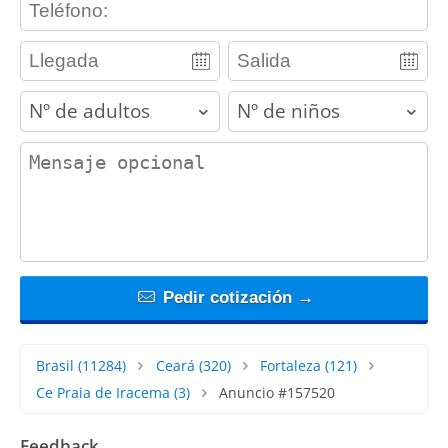
adults
children
contact_message
Pedir cotización →
Brasil
(11284)
Ceará
(320)
Fortaleza
(121)
Ce Praia de Iracema
(3)
Anuncio #157520
Feedback