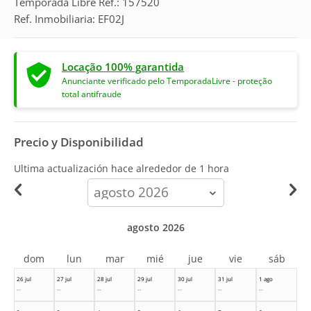
Temporada Libre Ref.: 157520
Ref. Inmobiliaria: EF02J
Locação 100% garantida
Anunciante verificado pelo TemporadaLivre - proteção
total antifraude
Precio y Disponibilidad
Ultima actualización hace
alrededor de 1 hora
calendar-
month
agosto 2026
dom
lun
mar
mié
jue
vie
sáb
26 jul
27 jul
28 jul
29 jul
30 jul
31 jul
1 ago
--
--
--
--
--
--
--