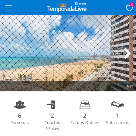
15 años
0
Next
1/31
6
2
2
1
Personas
Cuartos
Camas Dobles
Sofa-camas
0
Suites