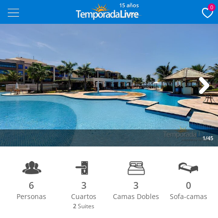
15 años
0
Next
1/45
6
3
3
0
Personas
Cuartos
Camas Dobles
Sofa-camas
2
Suites