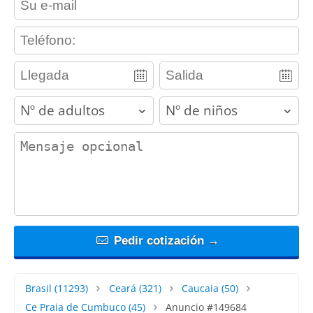
contact_phone
adults
children
contact_message
Pedir cotización →
Brasil
(11293)
Ceará
(321)
Caucaia
(50)
Ce Praia de Cumbuco
(45)
Anuncio #149684