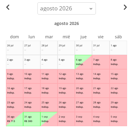
calendar-
month
agosto 2026
dom
lun
mar
mié
jue
vie
sáb
26 jul
27 jul
28 jul
29 jul
30 jul
31 jul
1 ago
--
--
--
--
--
--
--
2 ago
3 ago
4 ago
5 ago
6 ago
7 ago
8 ago
--
--
--
--
Indisp.
Indisp.
Indisp.
9 ago
10 ago
11 ago
12 ago
13 ago
14 ago
15 ago
Indisp.
Indisp.
Indisp.
Indisp.
Indisp.
Indisp.
Indisp.
16 ago
17 ago
18 ago
19 ago
20 ago
21 ago
22 ago
Indisp.
Indisp.
Indisp.
Indisp.
Indisp.
Indisp.
Indisp.
23 ago
24 ago
25 ago
26 ago
27 ago
28 ago
29 ago
Indisp.
Indisp.
Indisp.
Indisp.
Indisp.
Indisp.
Indisp.
30 ago
31 ago
1 sep
2 sep
3 sep
4 sep
5 sep
R$
713
R$
380
Indisp.
Indisp.
Indisp.
Indisp.
Indisp.