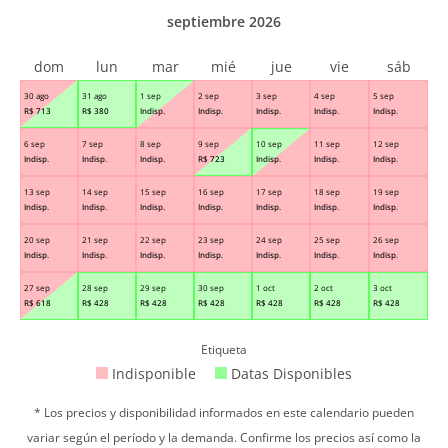
septiembre 2026
dom
lun
mar
mié
jue
vie
sáb
30 ago
31 ago
1 sep
2 sep
3 sep
4 sep
5 sep
R$
713
R$
380
Indisp.
Indisp.
Indisp.
Indisp.
Indisp.
6 sep
7 sep
8 sep
9 sep
10 sep
11 sep
12 sep
Indisp.
Indisp.
Indisp.
R$
723
Indisp.
Indisp.
Indisp.
13 sep
14 sep
15 sep
16 sep
17 sep
18 sep
19 sep
Indisp.
Indisp.
Indisp.
Indisp.
Indisp.
Indisp.
Indisp.
20 sep
21 sep
22 sep
23 sep
24 sep
25 sep
26 sep
Indisp.
Indisp.
Indisp.
Indisp.
Indisp.
Indisp.
Indisp.
27 sep
28 sep
29 sep
30 sep
1 oct
2 oct
3 oct
R$
618
R$
428
R$
428
R$
428
R$
428
R$
428
R$
428
Etiqueta
Indisponible
Datas Disponibles
* Los precios y disponibilidad informados en este calendario pueden
variar según el período y la demanda. Confirme los precios así como la