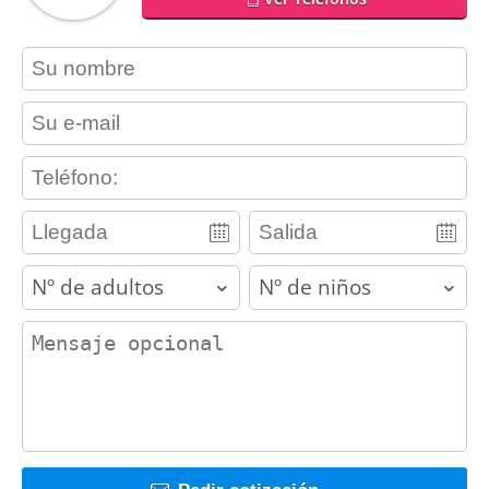
contact_name
contact_email
contact_phone
adults
children
contact_message