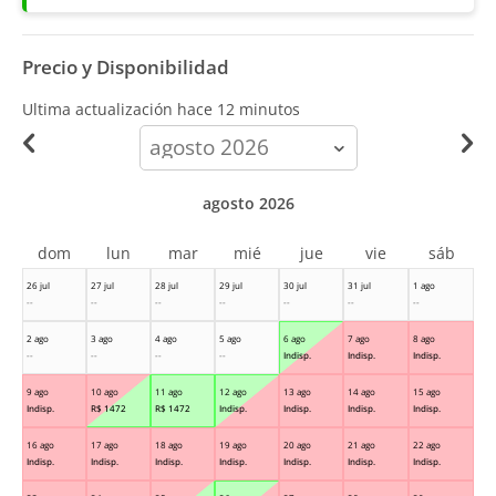
Precio y Disponibilidad
Ultima actualización hace
12 minutos
calendar-
month
agosto 2026
dom
lun
mar
mié
jue
vie
sáb
26 jul
27 jul
28 jul
29 jul
30 jul
31 jul
1 ago
--
--
--
--
--
--
--
2 ago
3 ago
4 ago
5 ago
6 ago
7 ago
8 ago
--
--
--
--
Indisp.
Indisp.
Indisp.
9 ago
10 ago
11 ago
12 ago
13 ago
14 ago
15 ago
Indisp.
R$
1472
R$
1472
Indisp.
Indisp.
Indisp.
Indisp.
16 ago
17 ago
18 ago
19 ago
20 ago
21 ago
22 ago
Indisp.
Indisp.
Indisp.
Indisp.
Indisp.
Indisp.
Indisp.