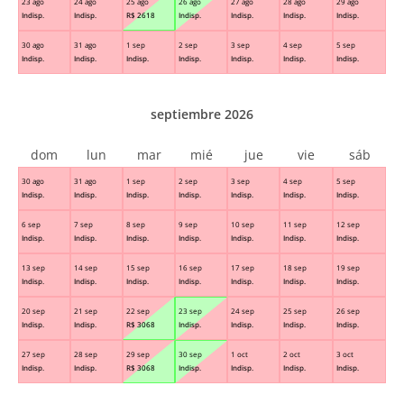
23 ago
24 ago
25 ago
26 ago
27 ago
28 ago
29 ago
Indisp.
Indisp.
R$
2618
Indisp.
Indisp.
Indisp.
Indisp.
30 ago
31 ago
1 sep
2 sep
3 sep
4 sep
5 sep
Indisp.
Indisp.
Indisp.
Indisp.
Indisp.
Indisp.
Indisp.
septiembre 2026
dom
lun
mar
mié
jue
vie
sáb
30 ago
31 ago
1 sep
2 sep
3 sep
4 sep
5 sep
Indisp.
Indisp.
Indisp.
Indisp.
Indisp.
Indisp.
Indisp.
6 sep
7 sep
8 sep
9 sep
10 sep
11 sep
12 sep
Indisp.
Indisp.
Indisp.
Indisp.
Indisp.
Indisp.
Indisp.
13 sep
14 sep
15 sep
16 sep
17 sep
18 sep
19 sep
Indisp.
Indisp.
Indisp.
Indisp.
Indisp.
Indisp.
Indisp.
20 sep
21 sep
22 sep
23 sep
24 sep
25 sep
26 sep
Indisp.
Indisp.
R$
3068
Indisp.
Indisp.
Indisp.
Indisp.
27 sep
28 sep
29 sep
30 sep
1 oct
2 oct
3 oct
Indisp.
Indisp.
R$
3068
Indisp.
Indisp.
Indisp.
Indisp.