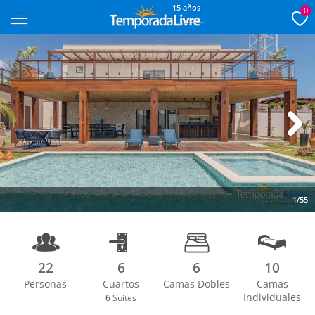
15 años
0
Next
1/55
22
6
6
10
Personas
Cuartos
Camas Dobles
Camas
Individuales
6
Suites