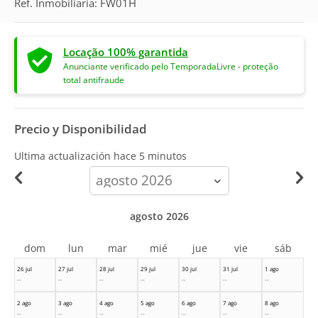
Ref. Inmobiliaria: FW01H
Locação 100% garantida
Anunciante verificado pelo TemporadaLivre - proteção
total antifraude
Precio y Disponibilidad
Ultima actualización hace
5 minutos
calendar-
month
agosto 2026
dom
lun
mar
mié
jue
vie
sáb
26 jul
27 jul
28 jul
29 jul
30 jul
31 jul
1 ago
--
--
--
--
--
--
--
2 ago
3 ago
4 ago
5 ago
6 ago
7 ago
8 ago
--
--
--
--
--
--
--