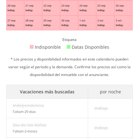
20 sep
21 sep
22 sep
23 sep
24 sep
25 sep
26 sep
Indisp.
Indisp.
Indisp.
Indisp.
Indisp.
Indisp.
Indisp.
27 sep
28 sep
29 sep
30 sep
1 oct
2 oct
3 oct
Indisp.
Indisp.
Indisp.
Indisp.
Indisp.
Indisp.
Indisp.
Etiqueta
Indisponible
Datas Disponibles
* Los precios y disponibilidad informados en este calendario pueden
variar según el período y la demanda. Confirme los precios así como la
disponibilidad del inmueble con el anunciante.
Vacaciones más buscadas
por noche
Independencia
Indisp.
Faltam 29 dias
Día de los Niños
Indisp.
Faltam 2 meses