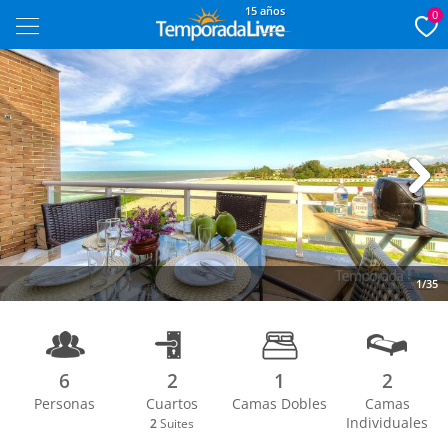
15 años
0
Next
1/35
6
2
1
2
Personas
Cuartos
Camas Dobles
Camas
Individuales
2
Suites