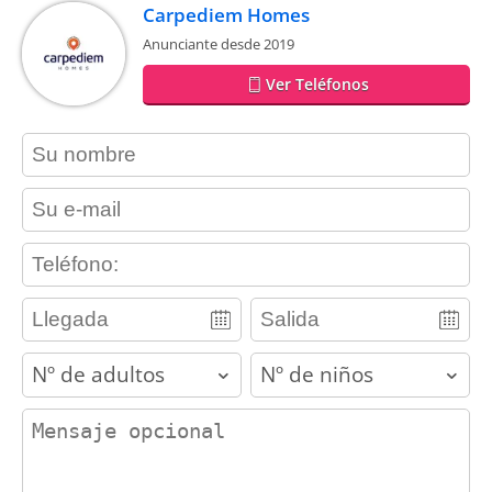
Carpediem Homes
Anunciante desde 2019
Ver Teléfonos
contact_name
contact_email
contact_phone
adults
children
contact_message