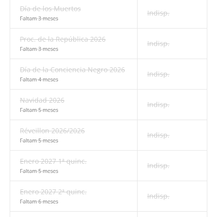
Día de los Muertos
Indisp.
Faltam 3 meses
Proc. de la República 2026
Indisp.
Faltam 3 meses
Día de la Conciencia Negro 2026
Indisp.
Faltam 4 meses
Navidad 2026
Indisp.
Faltam 5 meses
Réveillon 2026/2026
Indisp.
Faltam 5 meses
Enero 2027 1ª quinc.
Indisp.
Faltam 5 meses
Enero 2027 2ª quinc.
Indisp.
Faltam 6 meses