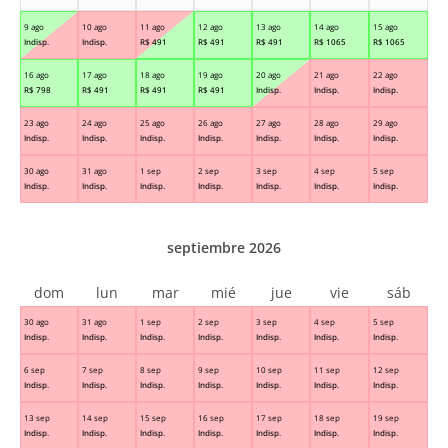
9 ago
10 ago
11 ago
12 ago
13 ago
14 ago
15 ago
Indisp.
Indisp.
R$
491
R$
491
R$
491
R$
1065
R$
1065
16 ago
17 ago
18 ago
19 ago
20 ago
21 ago
22 ago
R$
798
R$
491
R$
491
R$
491
Indisp.
Indisp.
Indisp.
23 ago
24 ago
25 ago
26 ago
27 ago
28 ago
29 ago
Indisp.
Indisp.
Indisp.
Indisp.
Indisp.
Indisp.
Indisp.
30 ago
31 ago
1 sep
2 sep
3 sep
4 sep
5 sep
Indisp.
Indisp.
Indisp.
Indisp.
Indisp.
Indisp.
Indisp.
septiembre 2026
dom
lun
mar
mié
jue
vie
sáb
30 ago
31 ago
1 sep
2 sep
3 sep
4 sep
5 sep
Indisp.
Indisp.
Indisp.
Indisp.
Indisp.
Indisp.
Indisp.
6 sep
7 sep
8 sep
9 sep
10 sep
11 sep
12 sep
Indisp.
Indisp.
Indisp.
Indisp.
Indisp.
Indisp.
Indisp.
13 sep
14 sep
15 sep
16 sep
17 sep
18 sep
19 sep
Indisp.
Indisp.
Indisp.
Indisp.
Indisp.
Indisp.
Indisp.