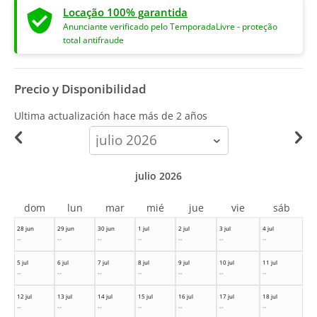
Locação 100% garantida
Anunciante verificado pelo TemporadaLivre - proteção
total antifraude
Precio y Disponibilidad
Ultima actualización hace
más de 2 años
calendar-
month
julio 2026
dom
lun
mar
mié
jue
vie
sáb
28 jun
29 jun
30 jun
1 jul
2 jul
3 jul
4 jul
--
--
--
--
--
--
--
5 jul
6 jul
7 jul
8 jul
9 jul
10 jul
11 jul
--
--
--
--
--
--
--
12 jul
13 jul
14 jul
15 jul
16 jul
17 jul
18 jul
--
--
--
--
--
--
--