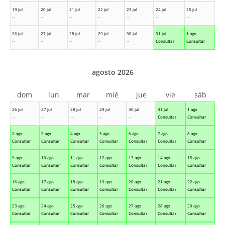
19 jul
20 jul
21 jul
22 jul
23 jul
24 jul
25 jul
--
--
--
--
--
--
--
26 jul
27 jul
28 jul
29 jul
30 jul
31 jul
1 ago
--
--
--
--
--
Consultar
Consultar
agosto 2026
dom
lun
mar
mié
jue
vie
sáb
26 jul
27 jul
28 jul
29 jul
30 jul
31 jul
1 ago
--
--
--
--
--
Consultar
Consultar
2 ago
3 ago
4 ago
5 ago
6 ago
7 ago
8 ago
Consultar
Consultar
Consultar
Consultar
Consultar
Consultar
Consultar
9 ago
10 ago
11 ago
12 ago
13 ago
14 ago
15 ago
Consultar
Consultar
Consultar
Consultar
Consultar
Consultar
Consultar
16 ago
17 ago
18 ago
19 ago
20 ago
21 ago
22 ago
Consultar
Consultar
Consultar
Consultar
Consultar
Consultar
Consultar
23 ago
24 ago
25 ago
26 ago
27 ago
28 ago
29 ago
Consultar
Consultar
Consultar
Consultar
Consultar
Consultar
Consultar