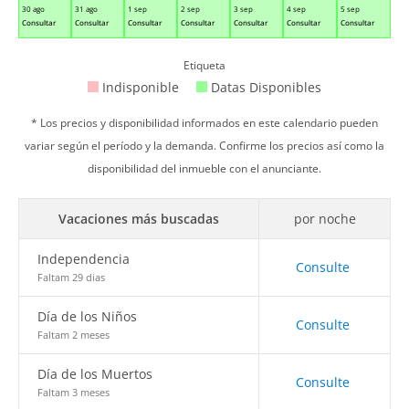
30 ago
31 ago
1 sep
2 sep
3 sep
4 sep
5 sep
Consultar
Consultar
Consultar
Consultar
Consultar
Consultar
Consultar
Etiqueta
Indisponible
Datas Disponibles
* Los precios y disponibilidad informados en este calendario pueden
variar según el período y la demanda. Confirme los precios así como la
disponibilidad del inmueble con el anunciante.
Vacaciones más buscadas
por noche
Independencia
Consulte
Faltam 29 dias
Día de los Niños
Consulte
Faltam 2 meses
Día de los Muertos
Consulte
Faltam 3 meses