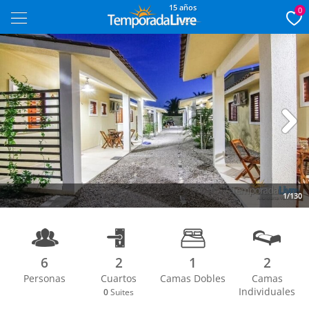
15 años
0
Next
1/130
6
2
1
2
Personas
Cuartos
Camas Dobles
Camas
Individuales
0
Suites